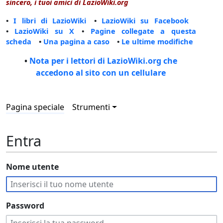
sincero, i tuoi amici di LazioWiki.org
•
I libri di LazioWiki
•
LazioWiki su Facebook
•
LazioWiki su X
•
Pagine collegate a questa
scheda
•
Una pagina a caso
•
Le ultime modifiche
•
Nota per i lettori di LazioWiki.org che
accedono al sito con un cellulare
Pagina speciale
Strumenti
Entra
Nome utente
Password