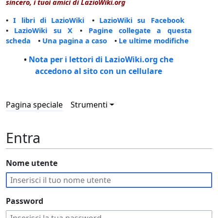
sincero, i tuoi amici di LazioWiki.org
•
I libri di LazioWiki
•
LazioWiki su Facebook
•
LazioWiki su X
•
Pagine collegate a questa
scheda
•
Una pagina a caso
•
Le ultime modifiche
•
Nota per i lettori di LazioWiki.org che
accedono al sito con un cellulare
Pagina speciale
Strumenti
Entra
Nome utente
Password