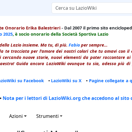
e Onorario Erika Balestrieri
- Dal 2007 il primo sito enciclopedi
io
2025
, è socio onorario della Società Sportiva Lazio
della Lazio insieme. Ma tu, di più.
Fabio
per sempre...
a te tracciata per l'amore dei nostri colori che tu amavi con i
 cercando nuove storie, nuovi elementi da poter raccontare ai le
estro! Guida ancora LazioWiki ovunque tu sia, adesso più di p
azioWiki su Facebook
•
LazioWiki su X
•
Pagine collegate a 
•
Nota per i lettori di LazioWiki.org che accedono al sito 
Azioni
Strumenti