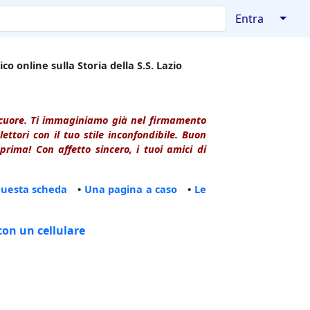
↓
Entra
co online sulla Storia della S.S. Lazio
l cuore. Ti immaginiamo già nel firmamento
ttori con il tuo stile inconfondibile. Buon
rima! Con affetto sincero, i tuoi amici di
questa scheda
•
Una pagina a caso
•
Le
con un cellulare