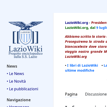
LazioWiki
LazioWiki.org
-
President
LazioWiki.org, dal
9 lugl
Abbiamo scritto la storia 
Proseguiremo la strada d
biancoceleste dove starai
viaggio nostro grande Ma
LazioWiki.org
•
I libri di LazioWiki
•
L
News
ultime modifiche
• Le News
• Le Novità
• Le pubblicazioni
Pagina
Discussione
Navigazione