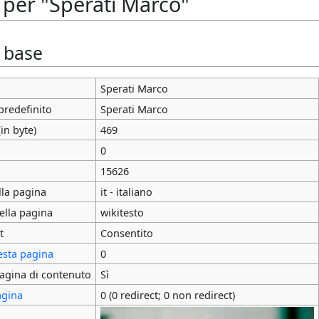
 per "Sperati Marco"
i base
Sperati Marco
predefinito
Sperati Marco
in byte)
469
0
15626
lla pagina
it - italiano
ella pagina
wikitesto
t
Consentito
esta pagina
0
agina di contenuto
Sì
agina
0 (0 redirect; 0 non redirect)