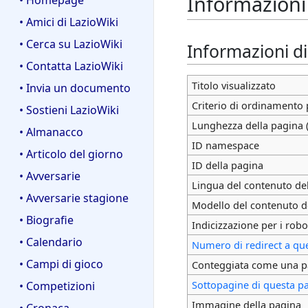
Informazioni
• Homepage
• Amici di LazioWiki
• Cerca su LazioWiki
Informazioni d
• Contatta LazioWiki
Titolo visualizzato
• Invia un documento
Criterio di ordinamento 
• Sostieni LazioWiki
Lunghezza della pagina (
• Almanacco
ID namespace
• Articolo del giorno
ID della pagina
• Avversarie
Lingua del contenuto de
• Avversarie stagione
Modello del contenuto d
• Biografie
Indicizzazione per i robo
• Calendario
Numero di redirect a qu
• Campi di gioco
Conteggiata come una p
Sottopagine di questa p
• Competizioni
Immagine della pagina
• Cronaca