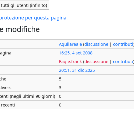
tutti gli utenti (infinito)
i protezione per questa pagina.
le modifiche
Aquilareale
(
discussione
|
contributi
pagina
16:25, 4 set 2008
Eagle.frank
(
discussione
|
contributi
20:51, 31 dic 2025
che
5
diversi
3
nti (negli ultimi 90 giorni)
0
 recenti
0