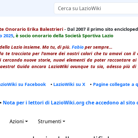
e Onorario Erika Balestrieri
- Dal 2007 il primo sito enciclopedi
io
2025
, è socio onorario della Società Sportiva Lazio
della Lazio insieme. Ma tu, di più.
Fabio
per sempre...
a te tracciata per l'amore dei nostri colori che tu amavi con i
 cercando nuove storie, nuovi elementi da poter raccontare ai le
estro! Guida ancora LazioWiki ovunque tu sia, adesso più di p
azioWiki su Facebook
•
LazioWiki su X
•
Pagine collegate a 
•
Nota per i lettori di LazioWiki.org che accedono al sito 
Azioni
Strumenti