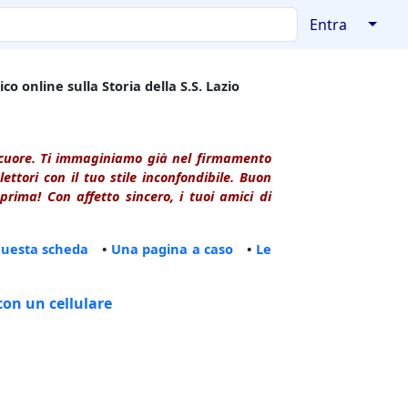
↓
Entra
co online sulla Storia della S.S. Lazio
l cuore. Ti immaginiamo già nel firmamento
ttori con il tuo stile inconfondibile. Buon
rima! Con affetto sincero, i tuoi amici di
questa scheda
•
Una pagina a caso
•
Le
con un cellulare