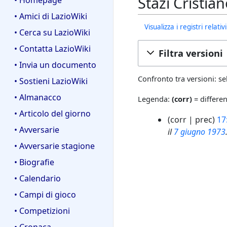
Stazi Cristia
• Homepage
• Amici di LazioWiki
Visualizza i registri relat
• Cerca su LazioWiki
• Contatta LazioWiki
Filtra versioni
• Invia un documento
Confronto tra versioni: se
• Sostieni LazioWiki
• Almanacco
Legenda:
(corr)
= differen
• Articolo del giorno
3
corr
prec
17
o
• Avversarie
il
7 giugno
1973
t
• Avversarie stagione
t
• Biografie
2
0
• Calendario
0
• Campi di gioco
8
• Competizioni
• Cronaca