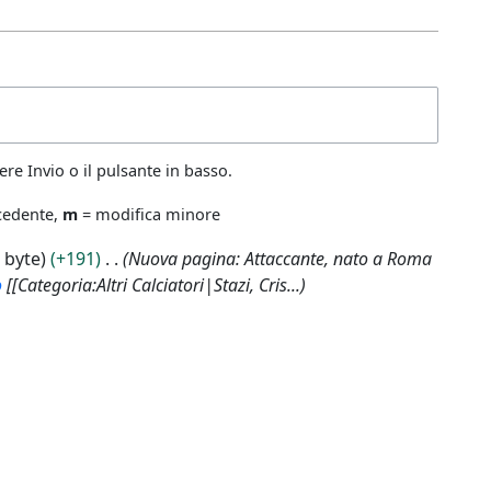
re Invio o il pulsante in basso.
ecedente,
m
= modifica minore
 byte
+191
Nuova pagina: Attaccante, nato a Roma
o
[[Categoria:Altri Calciatori|Stazi, Cris...