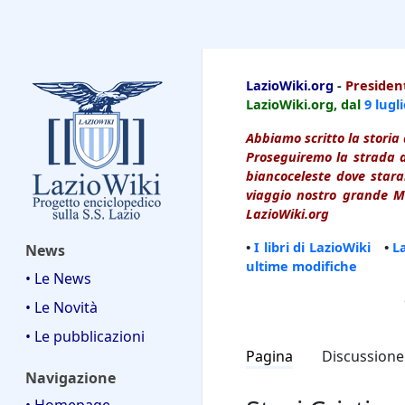
LazioWiki
LazioWiki.org
-
President
LazioWiki.org, dal
9 lugl
Abbiamo scritto la storia 
Proseguiremo la strada d
biancoceleste dove starai
viaggio nostro grande Ma
LazioWiki.org
•
I libri di LazioWiki
•
L
News
ultime modifiche
• Le News
• Le Novità
• Le pubblicazioni
Pagina
Discussione
Navigazione