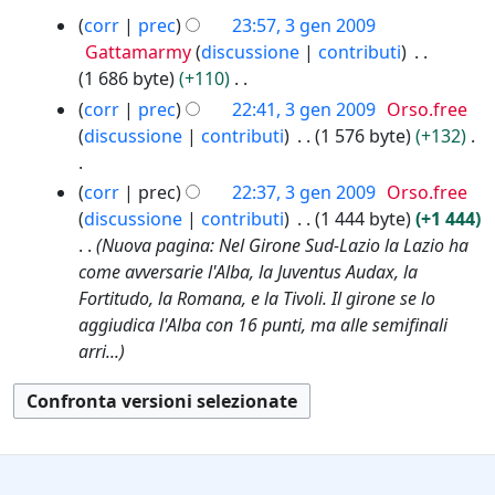
a
s
N
i
o
c
t
0
3
e
corr
prec
23:57, 3 gen 2009
m
s
e
f
g
a
t
9
g
l
Gattamarmy
discussione
contributi
o
u
s
i
g
o
e
l
1 686 byte
+110
d
n
s
c
e
d
n
a
N
i
o
corr
prec
22:41, 3 gen 2009
Orso.free
u
a
t
e
2
m
e
f
g
discussione
contributi
1 576 byte
+132
n
t
l
0
o
s
i
g
o
o
0
l
d
s
c
e
N
g
corr
prec
22:37, 3 gen 2009
Orso.free
d
9
a
i
u
a
t
e
g
discussione
contributi
1 444 byte
+1 444
e
m
f
n
t
s
e
Nuova pagina: Nel Girone Sud-Lazio la Lazio ha
l
o
i
o
o
s
t
come avversarie l'Alba, la Juventus Audax, la
l
d
c
g
d
u
t
Fortitudo, la Romana, e la Tivoli. Il girone se lo
a
i
a
g
e
n
o
aggiudica l'Alba con 16 punti, ma alle semifinali
m
f
e
l
o
d
arri...
o
i
t
l
g
e
d
c
t
a
g
l
i
a
o
m
e
l
f
d
o
t
a
i
e
d
t
m
c