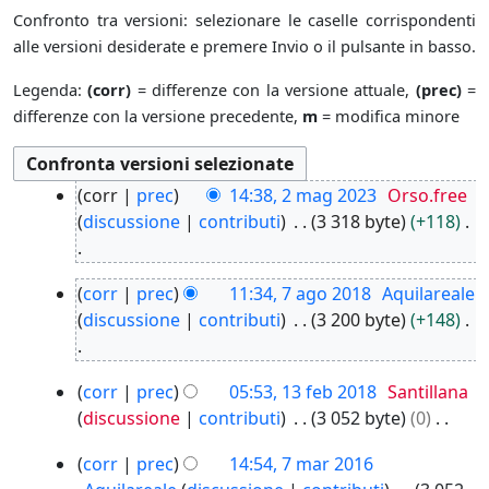
Confronto tra versioni: selezionare le caselle corrispondenti
alle versioni desiderate e premere Invio o il pulsante in basso.
Legenda:
(corr)
= differenze con la versione attuale,
(prec)
=
differenze con la versione precedente,
m
= modifica minore
2
corr
prec
14:38, 2 mag 2023
Orso.free
m
discussione
contributi
3 318 byte
+118
a
g
N
7
2
corr
prec
11:34, 7 ago 2018
Aquilareale
e
a
0
discussione
contributi
3 200 byte
+148
s
g
2
s
o
3
N
u
1
2
corr
prec
05:53, 13 feb 2018
Santillana
e
n
3
0
discussione
contributi
3 052 byte
0
s
o
f
1
N
s
g
7
e
8
corr
prec
14:54, 7 mar 2016
e
u
g
m