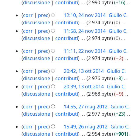
3
t
discussione
contributi
2 990 byte
+16
a
e
s
i
c
g
o
N
m
l
s
f
a
2
i
corr
prec
12:10, 24 nov 2014
Giulio C.
d
e
o
l
u
i
4
u
discussione
contributi
2 974 byte
0
e
s
d
a
n
c
n
2
N
corr
prec
11:58, 24 nov 2014
Giulio C.
l
s
i
m
o
a
o
0
e
discussione
contributi
2 974 byte
0
l
u
f
o
g
v
1
s
N
a
n
i
d
g
2
2
5
corr
prec
11:11, 22 nov 2014
Giulio C.
s
e
m
o
c
i
e
0
2
discussione
contributi
2 974 byte
−2
u
s
o
g
a
f
t
1
n
N
n
s
d
g
i
1
4
t
o
corr
prec
20:42, 13 ott 2014
Giulio C.
e
o
u
i
e
3
c
o
v
discussione
contributi
2 976 byte
+8
s
g
n
f
t
o
a
d
2
N
corr
prec
20:39, 13 ott 2014
Giulio C.
s
g
o
i
t
t
0
e
e
discussione
contributi
2 968 byte
−9
u
e
g
c
o
t
1
l
s
N
n
t
g
a
d
2
2
4
l
corr
prec
14:55, 27 mag 2012
Giulio C.
s
e
o
t
e
0
e
7
a
discussione
contributi
2 977 byte
+23
u
s
g
o
t
1
l
m
m
N
n
s
g
d
2
4
t
l
a
corr
prec
15:49, 26 mag 2012
Giulio C.
o
e
o
u
e
e
6
o
g
a
discussione
contributi
2 954 byte
+901
d
s