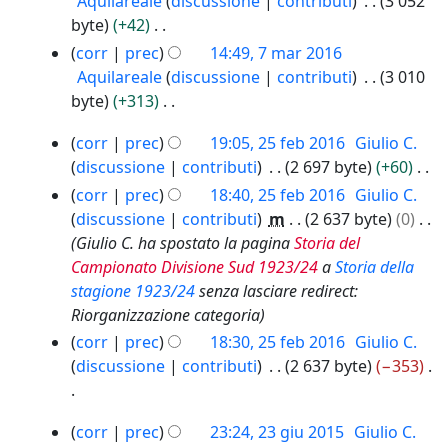
b
Aquilareale
discussione
contributi
3 052
s
n
a
e
2
byte
+42
s
o
r
t
0
N
corr
prec
14:49, 7 mar 2016
u
g
2
t
1
e
Aquilareale
discussione
contributi
3 010
n
g
0
8
o
s
byte
+313
o
e
1
d
s
N
g
t
6
2
e
corr
prec
19:05, 25 feb 2016
Giulio C.
u
e
g
t
5
l
discussione
contributi
2 697 byte
+60
n
s
e
o
f
l
N
o
corr
prec
18:40, 25 feb 2016
Giulio C.
s
t
d
e
a
e
g
discussione
contributi
m
2 637 byte
0
u
t
e
b
m
s
g
Giulio C. ha spostato la pagina
Storia del
n
o
l
2
o
s
e
Campionato Divisione Sud 1923/24
a
Storia della
o
d
0
l
d
u
t
stagione 1923/24
senza lasciare redirect:
g
e
1
a
i
n
t
Riorganizzazione categoria
g
l
6
m
f
o
o
e
corr
prec
18:30, 25 feb 2016
Giulio C.
l
o
i
g
d
t
discussione
contributi
2 637 byte
−353
a
d
c
g
e
t
m
i
a
e
l
o
N
o
f
2
t
corr
prec
23:24, 23 giu 2015
Giulio C.
l
d
e
d
i