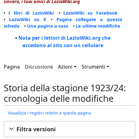
sincero, i tuoi amici di LazioWiki.org
•
I libri di LazioWiki
•
LazioWiki su Facebook
•
LazioWiki su X
•
Pagine collegate a questa
scheda
•
Una pagina a caso
•
Le ultime modifiche
•
Nota per i lettori di LazioWiki.org che
accedono al sito con un cellulare
Pagina
Discussione
Azioni
Strumenti
Storia della stagione 1923/24:
cronologia delle modifiche
Visualizza i registri relativi a questa pagina
Filtra versioni