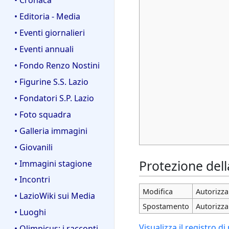
• Editoria - Media
• Eventi giornalieri
• Eventi annuali
• Fondo Renzo Nostini
• Figurine S.S. Lazio
• Fondatori S.P. Lazio
• Foto squadra
• Galleria immagini
• Giovanili
Protezione del
• Immagini stagione
• Incontri
Modifica
Autorizza 
• LazioWiki sui Media
Spostamento
Autorizza 
• Luoghi
Visualizza il registro d
• Olimpicus: i racconti