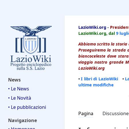
LazioWiki
LazioWiki.org
-
President
LazioWiki.org, dal
9 lugl
Abbiamo scritto la storia 
Proseguiremo la strada d
biancoceleste dove starai
viaggio nostro grande Ma
LazioWiki.org
•
I libri di LazioWiki
•
L
News
ultime modifiche
• Le News
• Le Novità
• Le pubblicazioni
Pagina
Discussione
Navigazione