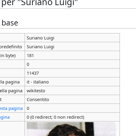
per "Suriano Luigi"
i base
Suriano Luigi
predefinito
Suriano Luigi
in byte)
181
0
11437
lla pagina
it - italiano
ella pagina
wikitesto
t
Consentito
esta pagina
0
agina
0 (0 redirect; 0 non redirect)