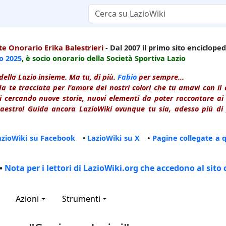
e Onorario Erika Balestrieri
- Dal 2007 il primo sito enciclopedi
io
2025
, è socio onorario della Società Sportiva Lazio
della Lazio insieme. Ma tu, di più.
Fabio
per sempre...
a te tracciata per l'amore dei nostri colori che tu amavi con i
 cercando nuove storie, nuovi elementi da poter raccontare ai le
estro! Guida ancora LazioWiki ovunque tu sia, adesso più di p
azioWiki su Facebook
•
LazioWiki su X
•
Pagine collegate a 
•
Nota per i lettori di LazioWiki.org che accedono al sito 
Azioni
Strumenti