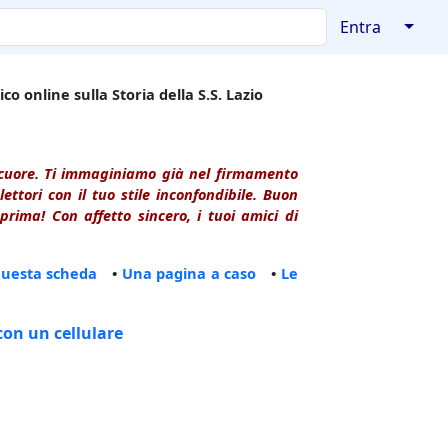
↓
Entra
co online sulla Storia della S.S. Lazio
l cuore. Ti immaginiamo già nel firmamento
ttori con il tuo stile inconfondibile. Buon
rima! Con affetto sincero, i tuoi amici di
questa scheda
•
Una pagina a caso
•
Le
con un cellulare