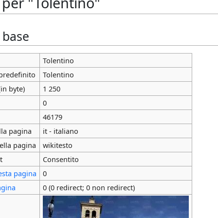
 per "Tolentino"
i base
Tolentino
predefinito
Tolentino
in byte)
1 250
0
46179
lla pagina
it - italiano
ella pagina
wikitesto
t
Consentito
esta pagina
0
agina
0 (0 redirect; 0 non redirect)