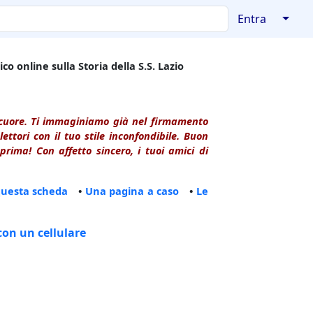
↓
Entra
co online sulla Storia della S.S. Lazio
l cuore. Ti immaginiamo già nel firmamento
ttori con il tuo stile inconfondibile. Buon
rima! Con affetto sincero, i tuoi amici di
questa scheda
•
Una pagina a caso
•
Le
con un cellulare