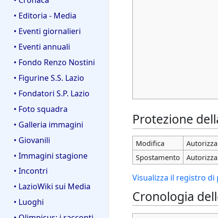
• Editoria - Media
• Eventi giornalieri
• Eventi annuali
• Fondo Renzo Nostini
• Figurine S.S. Lazio
• Fondatori S.P. Lazio
• Foto squadra
Protezione del
• Galleria immagini
• Giovanili
Modifica
Autorizza 
• Immagini stagione
Spostamento
Autorizza 
• Incontri
Visualizza il registro d
• LazioWiki sui Media
Cronologia del
• Luoghi
• Olimpicus: i racconti