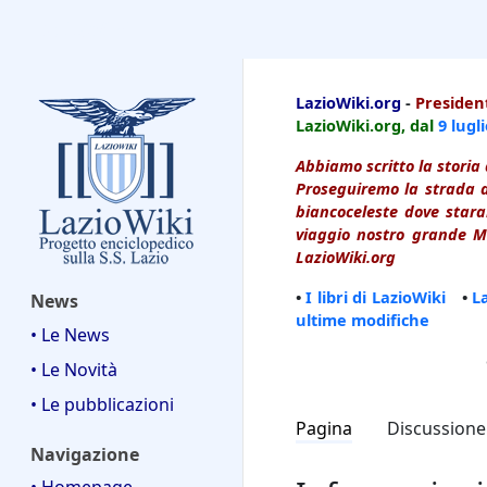
LazioWiki
LazioWiki.org
-
President
LazioWiki.org, dal
9 lugl
Abbiamo scritto la storia 
Proseguiremo la strada d
biancoceleste dove starai
viaggio nostro grande Ma
LazioWiki.org
•
I libri di LazioWiki
•
L
News
ultime modifiche
• Le News
• Le Novità
• Le pubblicazioni
Pagina
Discussione
Navigazione