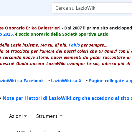
e Onorario Erika Balestrieri
- Dal 2007 il primo sito enciclopedi
io
2025
, è socio onorario della Società Sportiva Lazio
della Lazio insieme. Ma tu, di più.
Fabio
per sempre...
a te tracciata per l'amore dei nostri colori che tu amavi con i
 cercando nuove storie, nuovi elementi da poter raccontare ai le
estro! Guida ancora LazioWiki ovunque tu sia, adesso più di p
azioWiki su Facebook
•
LazioWiki su X
•
Pagine collegate a 
•
Nota per i lettori di LazioWiki.org che accedono al sito 
Azioni
Strumenti