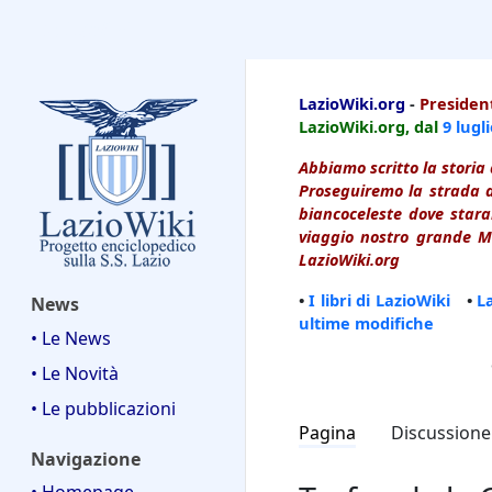
LazioWiki
LazioWiki.org
-
President
LazioWiki.org, dal
9 lugl
Abbiamo scritto la storia 
Proseguiremo la strada d
biancoceleste dove starai
viaggio nostro grande Ma
LazioWiki.org
•
I libri di LazioWiki
•
L
News
ultime modifiche
• Le News
• Le Novità
• Le pubblicazioni
Pagina
Discussione
Navigazione