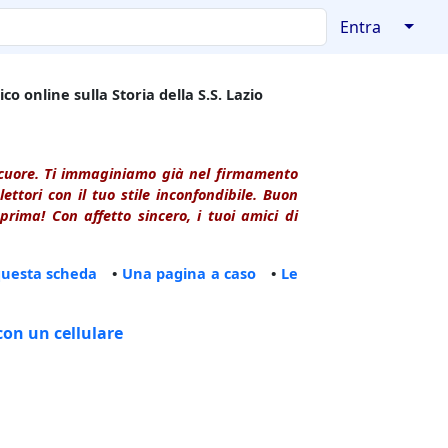
↓
Entra
co online sulla Storia della S.S. Lazio
l cuore. Ti immaginiamo già nel firmamento
ttori con il tuo stile inconfondibile. Buon
rima! Con affetto sincero, i tuoi amici di
questa scheda
•
Una pagina a caso
•
Le
con un cellulare