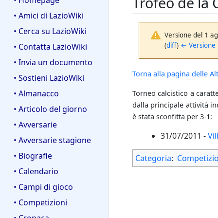
Trofeo de la
• Homepage
• Amici di LazioWiki
• Cerca su LazioWiki
Versione del 1 a
(
diff
)
← Versione
• Contatta LazioWiki
• Invia un documento
Torna alla pagina delle A
• Sostieni LazioWiki
• Almanacco
Torneo calcistico a carat
dalla principale attività i
• Articolo del giorno
è stata sconfitta per 3-1:
• Avversarie
31/07/2011 -
Vil
• Avversarie stagione
• Biografie
Categoria
:
Competizio
• Calendario
• Campi di gioco
• Competizioni
• Cronaca