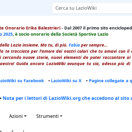
e Onorario Erika Balestrieri
- Dal 2007 il primo sito enciclopedi
io
2025
, è socio onorario della Società Sportiva Lazio
della Lazio insieme. Ma tu, di più.
Fabio
per sempre...
a te tracciata per l'amore dei nostri colori che tu amavi con i
 cercando nuove storie, nuovi elementi da poter raccontare ai le
estro! Guida ancora LazioWiki ovunque tu sia, adesso più di p
azioWiki su Facebook
•
LazioWiki su X
•
Pagine collegate a 
•
Nota per i lettori di LazioWiki.org che accedono al sito 
Azioni
Strumenti