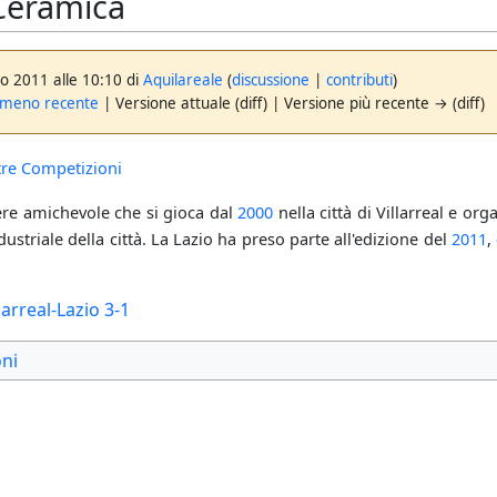
 Cerámica
go 2011 alle 10:10 di
Aquilareale
(
discussione
|
contributi
)
 meno recente
| Versione attuale (diff) | Versione più recente → (diff)
ltre Competizioni
tere amichevole che si gioca dal
2000
nella città di Villarreal e or
ndustriale della città. La Lazio ha preso parte all'edizione del
2011
,
larreal-Lazio 3-1
ni