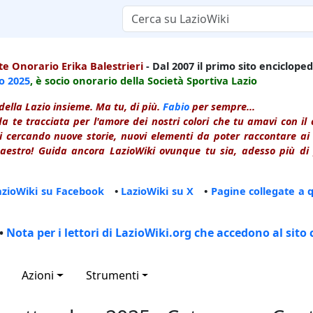
e Onorario Erika Balestrieri
- Dal 2007 il primo sito enciclopedi
io
2025
, è socio onorario della Società Sportiva Lazio
della Lazio insieme. Ma tu, di più.
Fabio
per sempre...
a te tracciata per l'amore dei nostri colori che tu amavi con i
 cercando nuove storie, nuovi elementi da poter raccontare ai le
estro! Guida ancora LazioWiki ovunque tu sia, adesso più di p
azioWiki su Facebook
•
LazioWiki su X
•
Pagine collegate a 
•
Nota per i lettori di LazioWiki.org che accedono al sito 
Azioni
Strumenti