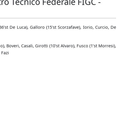
ro Tecnico Federale FIGC -
6’st De Luca), Galloro (15’st Scorzafave), Iorio, Curcio, De
, Boveri, Casali, Girotti (10’st Alvaro), Fusco (1’st Morresi),
: Fazi