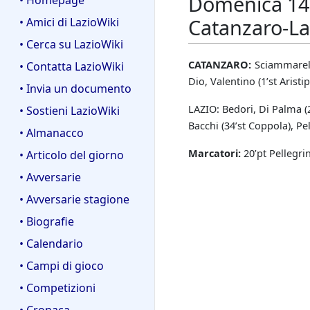
Domenica 14 
• Homepage
Catanzaro-La
• Amici di LazioWiki
• Cerca su LazioWiki
CATANZARO:
Sciammarella
• Contatta LazioWiki
Dio, Valentino (1’st Aristi
• Invia un documento
LAZIO: Bedori, Di Palma (20
• Sostieni LazioWiki
Bacchi (34’st Coppola), Pell
• Almanacco
Marcatori:
20’pt Pellegrin
• Articolo del giorno
• Avversarie
• Avversarie stagione
• Biografie
• Calendario
• Campi di gioco
• Competizioni
• Cronaca