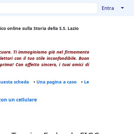
↓
Entra
co online sulla Storia della S.S. Lazio
l cuore. Ti immaginiamo già nel firmamento
ttori con il tuo stile inconfondibile. Buon
rima! Con affetto sincero, i tuoi amici di
questa scheda
•
Una pagina a caso
•
Le
con un cellulare