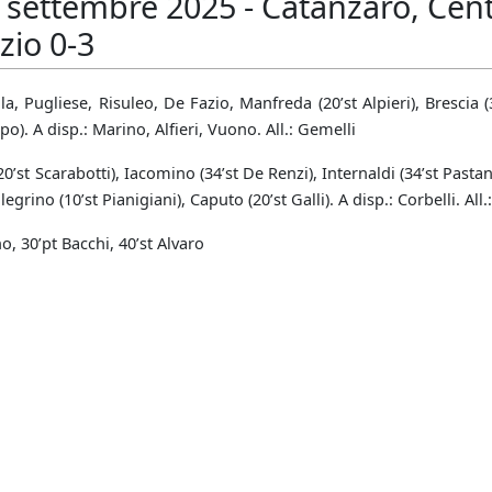
settembre 2025 - Catanzaro, Cent
zio 0-3
, Pugliese, Risuleo, De Fazio, Manfreda (20’st Alpieri), Brescia (3
ppo). A disp.: Marino, Alfieri, Vuono. All.: Gemelli
’st Scarabotti), Iacomino (34’st De Renzi), Internaldi (34’st Pastano)
egrino (10’st Pianigiani), Caputo (20’st Galli). A disp.: Corbelli. All.
o, 30’pt Bacchi, 40’st Alvaro