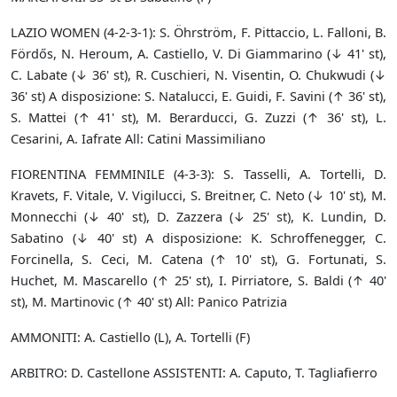
LAZIO WOMEN (4-2-3-1): S. Öhrström, F. Pittaccio, L. Falloni, B.
Fördős, N. Heroum, A. Castiello, V. Di Giammarino (↓ 41' st),
C. Labate (↓ 36' st), R. Cuschieri, N. Visentin, O. Chukwudi (↓
36' st) A disposizione: S. Natalucci, E. Guidi, F. Savini (↑ 36' st),
S. Mattei (↑ 41' st), M. Berarducci, G. Zuzzi (↑ 36' st), L.
Cesarini, A. Iafrate All: Catini Massimiliano
FIORENTINA FEMMINILE (4-3-3): S. Tasselli, A. Tortelli, D.
Kravets, F. Vitale, V. Vigilucci, S. Breitner, C. Neto (↓ 10' st), M.
Monnecchi (↓ 40' st), D. Zazzera (↓ 25' st), K. Lundin, D.
Sabatino (↓ 40' st) A disposizione: K. Schroffenegger, C.
Forcinella, S. Ceci, M. Catena (↑ 10' st), G. Fortunati, S.
Huchet, M. Mascarello (↑ 25' st), I. Pirriatore, S. Baldi (↑ 40'
st), M. Martinovic (↑ 40' st) All: Panico Patrizia
AMMONITI: A. Castiello (L), A. Tortelli (F)
ARBITRO: D. Castellone ASSISTENTI: A. Caputo, T. Tagliafierro