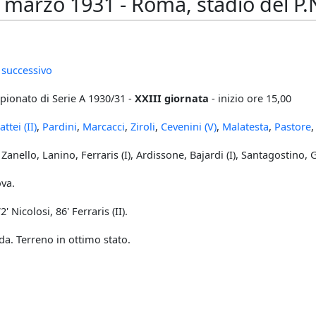
arzo 1931 - Roma, stadio del P.N.F
 successivo
ionato di Serie A 1930/31 -
XXIII giornata
- inizio ore 15,00
ttei (II)
,
Pardini
,
Marcacci
,
Ziroli
,
Cevenini (V)
,
Malatesta
,
Pastore
Zanello, Lanino, Ferraris (I), Ardissone, Bajardi (I), Santagostino, Ga
va.
' Nicolosi, 86' Ferraris (II).
da. Terreno in ottimo stato.