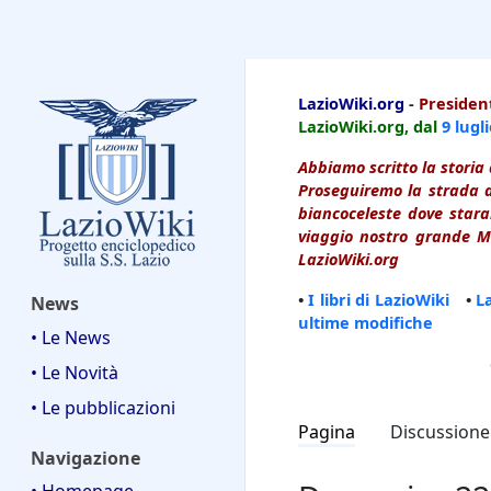
LazioWiki
LazioWiki.org
-
President
LazioWiki.org, dal
9 lugl
Abbiamo scritto la storia 
Proseguiremo la strada d
biancoceleste dove starai
viaggio nostro grande Ma
LazioWiki.org
•
I libri di LazioWiki
•
L
News
ultime modifiche
• Le News
• Le Novità
• Le pubblicazioni
Pagina
Discussione
Navigazione