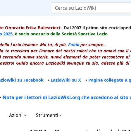
e Onorario Erika Balestrieri
- Dal 2007 il primo sito enciclopedi
io
2025
, è socio onorario della Società Sportiva Lazio
della Lazio insieme. Ma tu, di più.
Fabio
per sempre...
a te tracciata per l'amore dei nostri colori che tu amavi con i
 cercando nuove storie, nuovi elementi da poter raccontare ai le
estro! Guida ancora LazioWiki ovunque tu sia, adesso più di p
azioWiki su Facebook
•
LazioWiki su X
•
Pagine collegate a 
•
Nota per i lettori di LazioWiki.org che accedono al sito 
Azioni
Strumenti