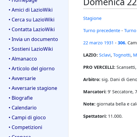
Domenica 22 m
• Homepage
• Amici di LazioWiki
Stagione
• Cerca su LazioWiki
• Contatta LazioWiki
Turno precedente
-
Turno
• Invia un documento
22 marzo
1931
-
306.
Camp
• Sostieni LazioWiki
LAZIO:
Sclavi
,
Tognotti
,
Ma
• Almanacco
PRO VERCELLI:
Scansetti, 
• Articolo del giorno
• Avversarie
Arbitro:
sig. Dani di Geno
• Avversarie stagione
Marcatori:
9' Seccatore, 72
• Biografie
Note:
giornata bella e cal
• Calendario
Spettatori:
11.000.
• Campi di gioco
• Competizioni
• Cronaca