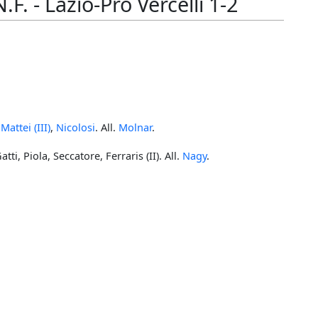
. - Lazio-Pro Vercelli 1-2
,
Mattei (III)
,
Nicolosi
. All.
Molnar
.
tti, Piola, Seccatore, Ferraris (II). All.
Nagy
.