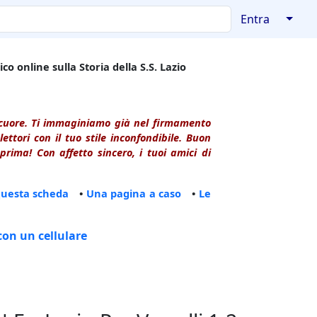
↓
Entra
co online sulla Storia della S.S. Lazio
l cuore. Ti immaginiamo già nel firmamento
ttori con il tuo stile inconfondibile. Buon
rima! Con affetto sincero, i tuoi amici di
questa scheda
•
Una pagina a caso
•
Le
con un cellulare