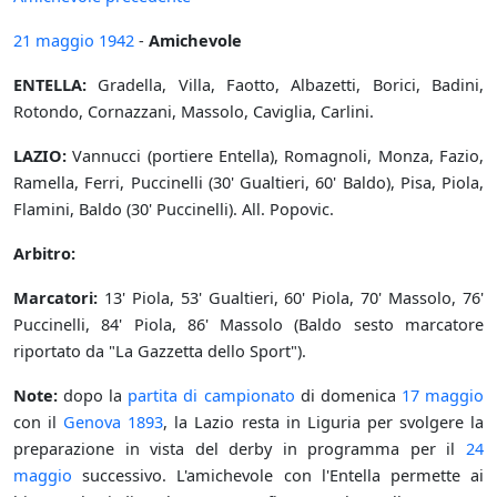
21 maggio
1942
-
Amichevole
ENTELLA:
Gradella, Villa, Faotto, Albazetti, Borici, Badini,
Rotondo, Cornazzani, Massolo, Caviglia, Carlini.
LAZIO:
Vannucci (portiere Entella), Romagnoli, Monza, Fazio,
Ramella, Ferri, Puccinelli (30' Gualtieri, 60' Baldo), Pisa, Piola,
Flamini, Baldo (30' Puccinelli). All. Popovic.
Arbitro:
Marcatori:
13' Piola, 53' Gualtieri, 60' Piola, 70' Massolo, 76'
Puccinelli, 84' Piola, 86' Massolo (Baldo sesto marcatore
riportato da "La Gazzetta dello Sport").
Note:
dopo la
partita di campionato
di domenica
17 maggio
con il
Genova 1893
, la Lazio resta in Liguria per svolgere la
preparazione in vista del derby in programma per il
24
maggio
successivo. L'amichevole con l'Entella permette ai