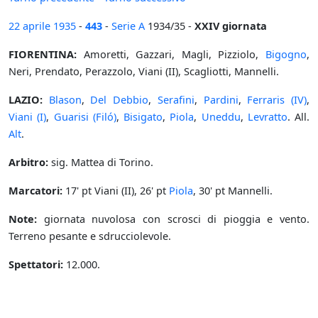
22 aprile
1935
-
443
-
Serie A
1934/35 -
XXIV giornata
FIORENTINA:
Amoretti, Gazzari, Magli, Pizziolo,
Bigogno
,
Neri, Prendato, Perazzolo, Viani (II), Scagliotti, Mannelli.
LAZIO:
Blason
,
Del Debbio
,
Serafini
,
Pardini
,
Ferraris (IV)
,
Viani (I)
,
Guarisi (Filó)
,
Bisigato
,
Piola
,
Uneddu
,
Levratto
. All.
Alt
.
Arbitro:
sig. Mattea di Torino.
Marcatori:
17' pt Viani (II), 26' pt
Piola
, 30' pt Mannelli.
Note:
giornata nuvolosa con scrosci di pioggia e vento.
Terreno pesante e sdrucciolevole.
Spettatori:
12.000.