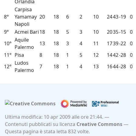
Orlandia
Carpisa
8°
Yamamay
20
18
6
2
10
24
43
-19
0
Napoli
9°
Acmei Bari
18
18
5
3
10
20
35
-15
0
Aquile
10°
13
18
3
4
11
17
39
-22
0
Palermo
11°
Pisa
8
18
1
5
12
14
42
-28
0
Ludos
12°
7
18
1
4
13
16
44
-28
0
Palermo
Ultima modifica: 10 apr 2009 alle ore 21:44.
Contenuti pubblicati su licenza
Creative Commons
Questa pagina è stata letta 832 volte.