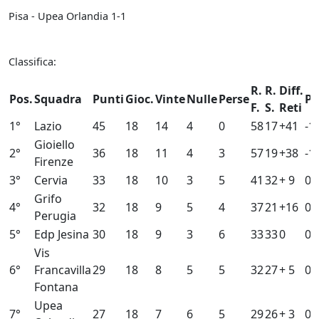
Pisa - Upea Orlandia 1-1
Classifica:
R.
R.
Diff.
Pos.
Squadra
Punti
Gioc.
Vinte
Nulle
Perse
Pe
F.
S.
Reti
1°
Lazio
45
18
14
4
0
58
17
+41
-1
Gioiello
2°
36
18
11
4
3
57
19
+38
-1
Firenze
3°
Cervia
33
18
10
3
5
41
32
+ 9
0
Grifo
4°
32
18
9
5
4
37
21
+16
0
Perugia
5°
Edp Jesina
30
18
9
3
6
33
33
0
0
Vis
6°
Francavilla
29
18
8
5
5
32
27
+ 5
0
Fontana
Upea
7°
27
18
7
6
5
29
26
+ 3
0