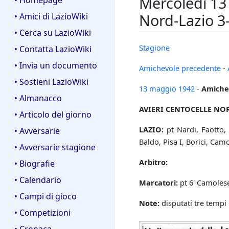
Mercoledì 13
• Homepage
Nord-Lazio 3
• Amici di LazioWiki
• Cerca su LazioWiki
Stagione
• Contatta LazioWiki
• Invia un documento
Amichevole precedente
-
• Sostieni LazioWiki
13 maggio
1942
-
Amiche
• Almanacco
AVIERI CENTOCELLE NO
• Articolo del giorno
LAZIO:
pt Nardi, Faotto, 
• Avversarie
Baldo, Pisa I, Borici, Camo
• Avversarie stagione
Arbitro:
• Biografie
• Calendario
Marcatori:
pt 6' Camolese,
• Campi di gioco
Note:
disputati tre tempi di
• Competizioni
• Cronaca