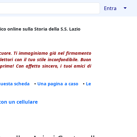
↓
Entra
co online sulla Storia della S.S. Lazio
l cuore. Ti immaginiamo già nel firmamento
ttori con il tuo stile inconfondibile. Buon
rima! Con affetto sincero, i tuoi amici di
questa scheda
•
Una pagina a caso
•
Le
con un cellulare