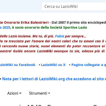
e Onorario Erika Balestrieri
- Dal 2007 il primo sito enciclopedi
io
2025
, è socio onorario della Società Sportiva Lazio
della Lazio insieme. Ma tu, di più.
Fabio
per sempre...
a te tracciata per l'amore dei nostri colori che tu amavi con i
 cercando nuove storie, nuovi elementi da poter raccontare ai le
estro! Guida ancora LazioWiki ovunque tu sia, adesso più di p
azioWiki su Facebook
•
LazioWiki su X
•
Pagine collegate a 
•
Nota per i lettori di LazioWiki.org che accedono al sito 
Azioni
Strumenti