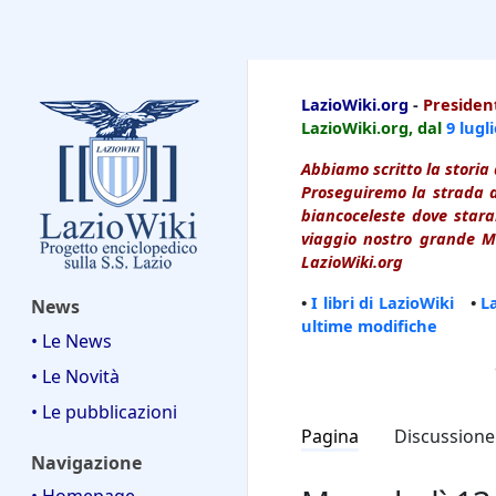
LazioWiki
LazioWiki.org
-
President
LazioWiki.org, dal
9 lugl
Abbiamo scritto la storia 
Proseguiremo la strada d
biancoceleste dove starai
viaggio nostro grande Ma
LazioWiki.org
•
I libri di LazioWiki
•
L
News
ultime modifiche
• Le News
• Le Novità
• Le pubblicazioni
Pagina
Discussione
Navigazione