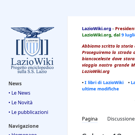
LazioWiki
LazioWiki.org
-
President
LazioWiki.org, dal
9 lugl
Abbiamo scritto la storia 
Proseguiremo la strada d
biancoceleste dove starai
viaggio nostro grande Ma
LazioWiki.org
•
I libri di LazioWiki
•
L
News
ultime modifiche
• Le News
• Le Novità
• Le pubblicazioni
Pagina
Discussione
Navigazione