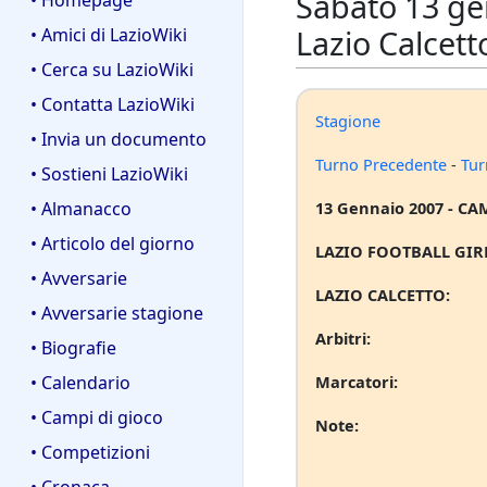
Sabato 13 ge
• Homepage
Lazio Calcett
• Amici di LazioWiki
• Cerca su LazioWiki
• Contatta LazioWiki
Stagione
• Invia un documento
Turno Precedente
-
Tur
• Sostieni LazioWiki
• Almanacco
13 Gennaio 2007 - CA
• Articolo del giorno
LAZIO FOOTBALL GIR
• Avversarie
LAZIO CALCETTO:
• Avversarie stagione
Arbitri:
• Biografie
• Calendario
Marcatori:
• Campi di gioco
Note:
• Competizioni
• Cronaca