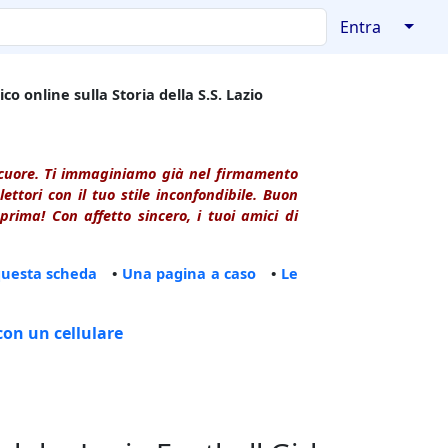
↓
Entra
co online sulla Storia della S.S. Lazio
l cuore. Ti immaginiamo già nel firmamento
ttori con il tuo stile inconfondibile. Buon
rima! Con affetto sincero, i tuoi amici di
questa scheda
•
Una pagina a caso
•
Le
con un cellulare