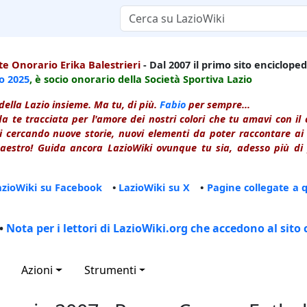
e Onorario Erika Balestrieri
- Dal 2007 il primo sito enciclopedi
io
2025
, è socio onorario della Società Sportiva Lazio
della Lazio insieme. Ma tu, di più.
Fabio
per sempre...
a te tracciata per l'amore dei nostri colori che tu amavi con i
 cercando nuove storie, nuovi elementi da poter raccontare ai le
estro! Guida ancora LazioWiki ovunque tu sia, adesso più di p
azioWiki su Facebook
•
LazioWiki su X
•
Pagine collegate a 
•
Nota per i lettori di LazioWiki.org che accedono al sito 
Azioni
Strumenti