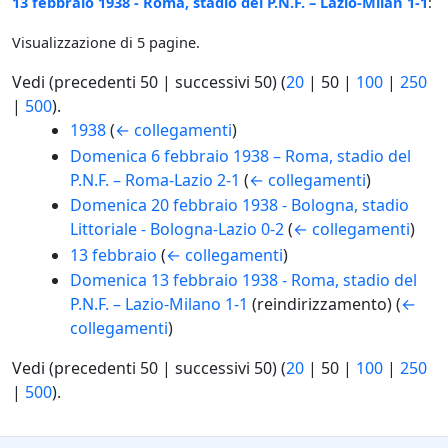
13 febbraio 1938 - Roma, stadio del P.N.F. – Lazio-Milan 1-1
:
Visualizzazione di 5 pagine.
Vedi (
precedenti 50
|
successivi 50
) (
20
|
50
|
100
|
250
|
500
).
1938
(
← collegamenti
)
Domenica 6 febbraio 1938 – Roma, stadio del
P.N.F. – Roma-Lazio 2-1
(
← collegamenti
)
Domenica 20 febbraio 1938 - Bologna, stadio
Littoriale - Bologna-Lazio 0-2
(
← collegamenti
)
13 febbraio
(
← collegamenti
)
Domenica 13 febbraio 1938 - Roma, stadio del
P.N.F. – Lazio-Milano 1-1
(reindirizzamento)
(
←
collegamenti
)
Vedi (
precedenti 50
|
successivi 50
) (
20
|
50
|
100
|
250
|
500
).