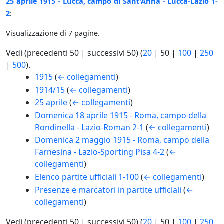
25 aprile 1915 - Lucca, campo di Sant'Anna - Lucca-Lazio 1-
2
:
Visualizzazione di 7 pagine.
Vedi (
precedenti 50
|
successivi 50
) (
20
|
50
|
100
|
250
|
500
).
1915
(
← collegamenti
)
1914/15
(
← collegamenti
)
25 aprile
(
← collegamenti
)
Domenica 18 aprile 1915 - Roma, campo della
Rondinella - Lazio-Roman 2-1
(
← collegamenti
)
Domenica 2 maggio 1915 - Roma, campo della
Farnesina - Lazio-Sporting Pisa 4-2
(
←
collegamenti
)
Elenco partite ufficiali 1-100
(
← collegamenti
)
Presenze e marcatori in partite ufficiali
(
←
collegamenti
)
Vedi (
precedenti 50
|
successivi 50
) (
20
|
50
|
100
|
250