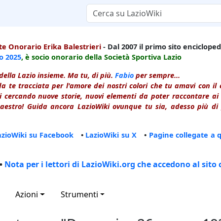
e Onorario Erika Balestrieri
- Dal 2007 il primo sito enciclopedi
io
2025
, è socio onorario della Società Sportiva Lazio
della Lazio insieme. Ma tu, di più.
Fabio
per sempre...
a te tracciata per l'amore dei nostri colori che tu amavi con i
 cercando nuove storie, nuovi elementi da poter raccontare ai le
estro! Guida ancora LazioWiki ovunque tu sia, adesso più di p
azioWiki su Facebook
•
LazioWiki su X
•
Pagine collegate a 
•
Nota per i lettori di LazioWiki.org che accedono al sito 
Azioni
Strumenti