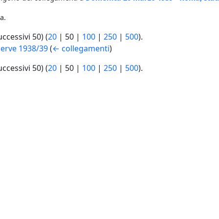
a.
uccessivi 50
) (
20
|
50
|
100
|
250
|
500
).
erve 1938/39
(
← collegamenti
)
uccessivi 50
) (
20
|
50
|
100
|
250
|
500
).