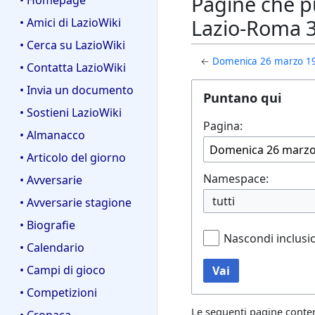
Pagine che p
• Homepage
Lazio-Roma 3
• Amici di LazioWiki
• Cerca su LazioWiki
←
Domenica 26 marzo 1939
• Contatta LazioWiki
• Invia un documento
Puntano qui
• Sostieni LazioWiki
Pagina:
• Almanacco
• Articolo del giorno
Namespace:
• Avversarie
tutti
• Avversarie stagione
• Biografie
Nascondi inclusi
• Calendario
• Campi di gioco
Vai
• Competizioni
Le seguenti pagine conte
• Cronaca