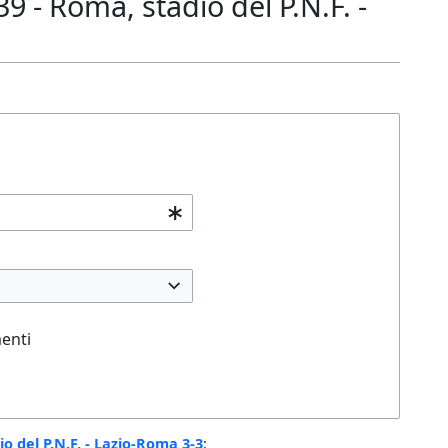
- Roma, stadio del P.N.F. -
enti
 del P.N.F. - Lazio-Roma 3-3
: