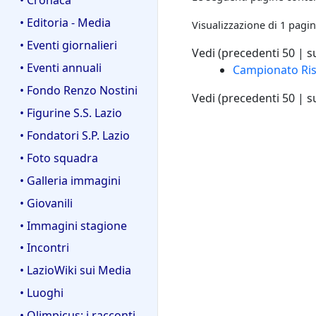
• Editoria - Media
Visualizzazione di 1 pagin
• Eventi giornalieri
Vedi (
precedenti 50
|
s
• Eventi annuali
Campionato Ris
• Fondo Renzo Nostini
Vedi (
precedenti 50
|
s
• Figurine S.S. Lazio
• Fondatori S.P. Lazio
• Foto squadra
• Galleria immagini
• Giovanili
• Immagini stagione
• Incontri
• LazioWiki sui Media
• Luoghi
• Olimpicus: i racconti