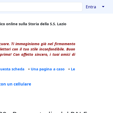
↓
Entra
co online sulla Storia della S.S. Lazio
l cuore. Ti immaginiamo già nel firmamento
ttori con il tuo stile inconfondibile. Buon
rima! Con affetto sincero, i tuoi amici di
questa scheda
•
Una pagina a caso
•
Le
con un cellulare