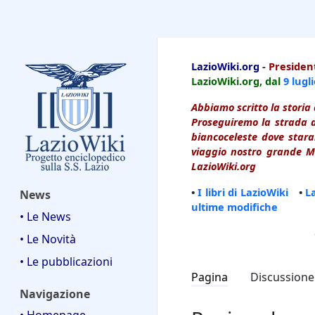
LazioWiki
LazioWiki.org
-
President
LazioWiki.org, dal
9 lugl
Abbiamo scritto la storia 
Proseguiremo la strada d
biancoceleste dove starai
viaggio nostro grande Ma
LazioWiki.org
•
I libri di LazioWiki
•
L
News
ultime modifiche
• Le News
• Le Novità
• Le pubblicazioni
Pagina
Discussione
Navigazione