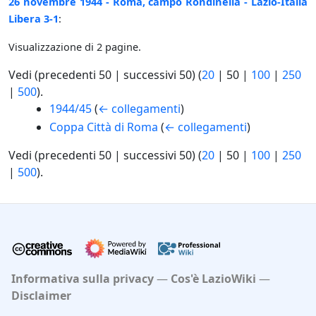
26 novembre 1944 - Roma, campo Rondinella - Lazio-Italia
Libera 3-1
:
Visualizzazione di 2 pagine.
Vedi (
precedenti 50
|
successivi 50
) (
20
|
50
|
100
|
250
|
500
).
1944/45
(
← collegamenti
)
Coppa Città di Roma
(
← collegamenti
)
Vedi (
precedenti 50
|
successivi 50
) (
20
|
50
|
100
|
250
|
500
).
Informativa sulla privacy
Cos'è LazioWiki
Disclaimer