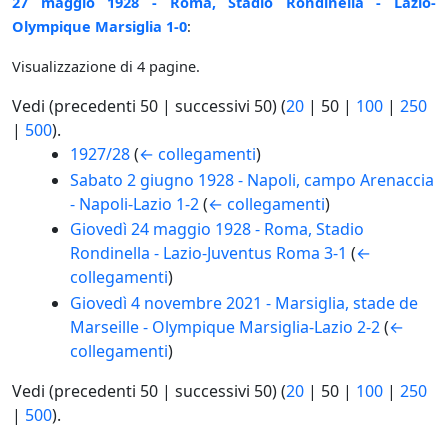
27 maggio 1928 - Roma, Stadio Rondinella - Lazio-
Olympique Marsiglia 1-0
:
Visualizzazione di 4 pagine.
Vedi (
precedenti 50
|
successivi 50
) (
20
|
50
|
100
|
250
|
500
).
1927/28
(
← collegamenti
)
Sabato 2 giugno 1928 - Napoli, campo Arenaccia
- Napoli-Lazio 1-2
(
← collegamenti
)
Giovedì 24 maggio 1928 - Roma, Stadio
Rondinella - Lazio-Juventus Roma 3-1
(
←
collegamenti
)
Giovedì 4 novembre 2021 - Marsiglia, stade de
Marseille - Olympique Marsiglia-Lazio 2-2
(
←
collegamenti
)
Vedi (
precedenti 50
|
successivi 50
) (
20
|
50
|
100
|
250
|
500
).