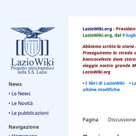
LazioWiki
LazioWiki.org
-
President
LazioWiki.org, dal
9 lugl
Abbiamo scritto la storia 
Proseguiremo la strada d
biancoceleste dove starai
viaggio nostro grande Ma
LazioWiki.org
•
I libri di LazioWiki
•
L
News
ultime modifiche
• Le News
• Le Novità
• Le pubblicazioni
Pagina
Discussione
Navigazione