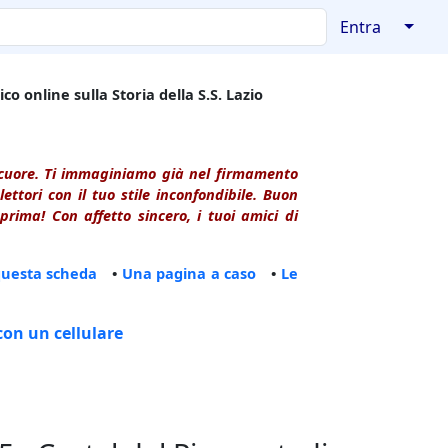
↓
Entra
co online sulla Storia della S.S. Lazio
l cuore. Ti immaginiamo già nel firmamento
ttori con il tuo stile inconfondibile. Buon
rima! Con affetto sincero, i tuoi amici di
questa scheda
•
Una pagina a caso
•
Le
con un cellulare