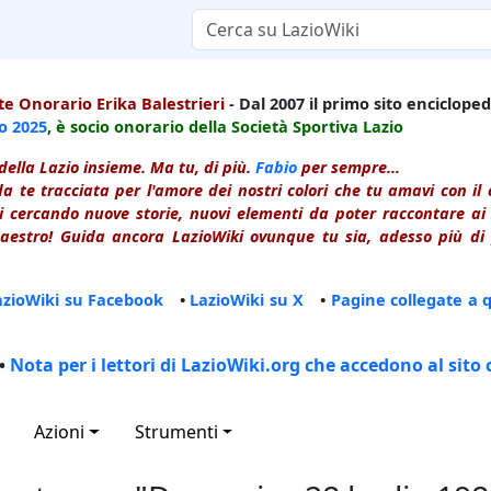
e Onorario Erika Balestrieri
- Dal 2007 il primo sito enciclopedi
io
2025
, è socio onorario della Società Sportiva Lazio
della Lazio insieme. Ma tu, di più.
Fabio
per sempre...
a te tracciata per l'amore dei nostri colori che tu amavi con i
 cercando nuove storie, nuovi elementi da poter raccontare ai le
estro! Guida ancora LazioWiki ovunque tu sia, adesso più di p
azioWiki su Facebook
•
LazioWiki su X
•
Pagine collegate a 
•
Nota per i lettori di LazioWiki.org che accedono al sito 
Azioni
Strumenti