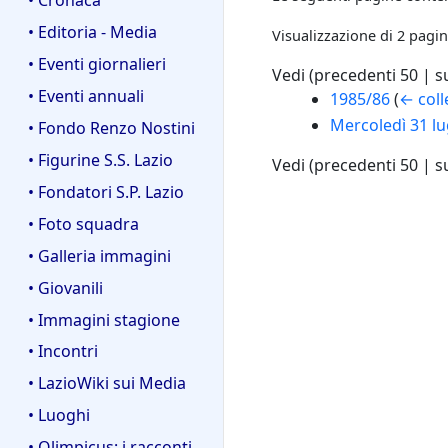
• Editoria - Media
Visualizzazione di 2 pagin
• Eventi giornalieri
Vedi (
precedenti 50
|
s
• Eventi annuali
1985/86
(
← col
Mercoledì 31 lu
• Fondo Renzo Nostini
• Figurine S.S. Lazio
Vedi (
precedenti 50
|
s
• Fondatori S.P. Lazio
• Foto squadra
• Galleria immagini
• Giovanili
• Immagini stagione
• Incontri
• LazioWiki sui Media
• Luoghi
• Olimpicus: i racconti