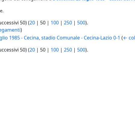
e.
uccessivi 50
) (
20
|
50
|
100
|
250
|
500
).
legamenti
)
glio 1985 - Cecina, stadio Comunale - Cecina-Lazio 0-1
(
← co
uccessivi 50
) (
20
|
50
|
100
|
250
|
500
).