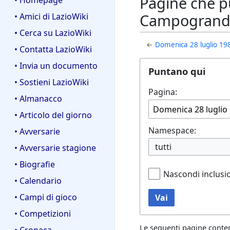
Pagine che pu
• Homepage
Campogrande 
• Amici di LazioWiki
• Cerca su LazioWiki
←
Domenica 28 luglio 198
• Contatta LazioWiki
• Invia un documento
Puntano qui
• Sostieni LazioWiki
Pagina:
• Almanacco
• Articolo del giorno
Namespace:
• Avversarie
tutti
• Avversarie stagione
• Biografie
Nascondi inclusi
• Calendario
• Campi di gioco
Vai
• Competizioni
Le seguenti pagine conte
• Cronaca