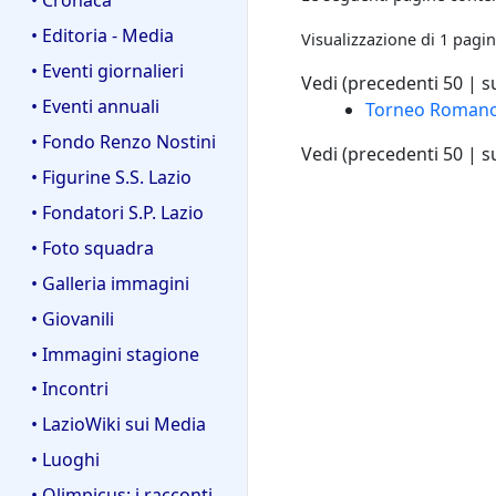
• Editoria - Media
Visualizzazione di 1 pagin
• Eventi giornalieri
Vedi (
precedenti 50
|
s
• Eventi annuali
Torneo Romano
• Fondo Renzo Nostini
Vedi (
precedenti 50
|
s
• Figurine S.S. Lazio
• Fondatori S.P. Lazio
• Foto squadra
• Galleria immagini
• Giovanili
• Immagini stagione
• Incontri
• LazioWiki sui Media
• Luoghi
• Olimpicus: i racconti