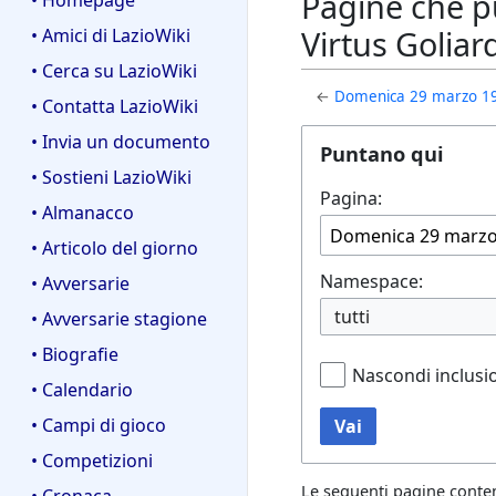
Pagine che p
• Homepage
Virtus Goliar
• Amici di LazioWiki
• Cerca su LazioWiki
←
Domenica 29 marzo 193
• Contatta LazioWiki
• Invia un documento
Puntano qui
• Sostieni LazioWiki
Pagina:
• Almanacco
• Articolo del giorno
Namespace:
• Avversarie
tutti
• Avversarie stagione
• Biografie
Nascondi inclusi
• Calendario
• Campi di gioco
Vai
• Competizioni
Le seguenti pagine conte
• Cronaca