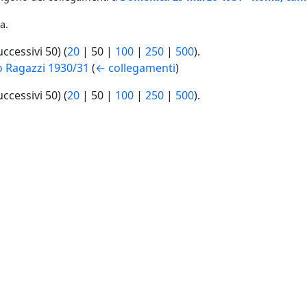
a.
uccessivi 50
) (
20
|
50
|
100
|
250
|
500
).
 Ragazzi 1930/31
(
← collegamenti
)
uccessivi 50
) (
20
|
50
|
100
|
250
|
500
).