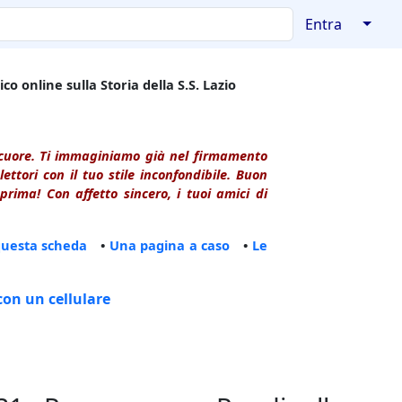
↓
Entra
co online sulla Storia della S.S. Lazio
l cuore. Ti immaginiamo già nel firmamento
ttori con il tuo stile inconfondibile. Buon
rima! Con affetto sincero, i tuoi amici di
questa scheda
•
Una pagina a caso
•
Le
con un cellulare