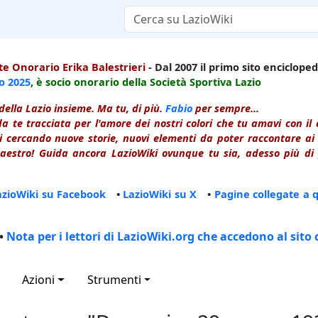
e Onorario Erika Balestrieri
- Dal 2007 il primo sito enciclopedi
io
2025
, è socio onorario della Società Sportiva Lazio
della Lazio insieme. Ma tu, di più.
Fabio
per sempre...
a te tracciata per l'amore dei nostri colori che tu amavi con i
 cercando nuove storie, nuovi elementi da poter raccontare ai le
estro! Guida ancora LazioWiki ovunque tu sia, adesso più di p
azioWiki su Facebook
•
LazioWiki su X
•
Pagine collegate a 
•
Nota per i lettori di LazioWiki.org che accedono al sito 
Azioni
Strumenti