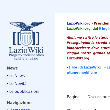
LazioWiki
LazioWiki.org
-
President
LazioWiki.org, dal
9 lugl
Abbiamo scritto la storia 
Proseguiremo la strada d
biancoceleste dove starai
viaggio nostro grande Ma
LazioWiki.org
•
I libri di LazioWiki
•
L
News
ultime modifiche
• Le News
• Le Novità
• Le pubblicazioni
Pagina
Discussione
Navigazione