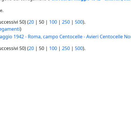
e.
uccessivi 50
) (
20
|
50
|
100
|
250
|
500
).
legamenti
)
ggio 1942 - Roma, campo Centocelle - Avieri Centocelle No
uccessivi 50
) (
20
|
50
|
100
|
250
|
500
).