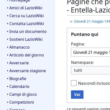
Pagine che pu
• Homepage
- Entella-Lazi
• Amici di LazioWiki
• Cerca su LazioWiki
←
Giovedì 21 maggio 1942 
• Contatta LazioWiki
• Invia un documento
Puntano qui
• Sostieni LazioWiki
Pagina:
• Almanacco
• Articolo del giorno
Namespace:
• Avversarie
tutti
• Avversarie stagione
• Biografie
Nascondi inclusi
• Calendario
• Campi di gioco
Vai
• Competizioni
Le seguenti pagine conte
• Cronaca