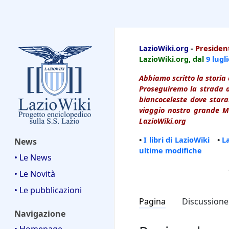
LazioWiki
LazioWiki.org
-
President
LazioWiki.org, dal
9 lugl
Abbiamo scritto la storia 
Proseguiremo la strada d
biancoceleste dove starai
viaggio nostro grande Ma
LazioWiki.org
•
I libri di LazioWiki
•
L
News
ultime modifiche
• Le News
• Le Novità
• Le pubblicazioni
Pagina
Discussione
Navigazione