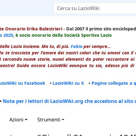
e Onorario Erika Balestrieri
- Dal 2007 il primo sito enciclopedi
io
2025
, è socio onorario della Società Sportiva Lazio
della Lazio insieme. Ma tu, di più.
Fabio
per sempre...
a te tracciata per l'amore dei nostri colori che tu amavi con i
 cercando nuove storie, nuovi elementi da poter raccontare ai le
estro! Guida ancora LazioWiki ovunque tu sia, adesso più di p
azioWiki su Facebook
•
LazioWiki su X
•
Pagine collegate a 
•
Nota per i lettori di LazioWiki.org che accedono al sito 
Azioni
Strumenti