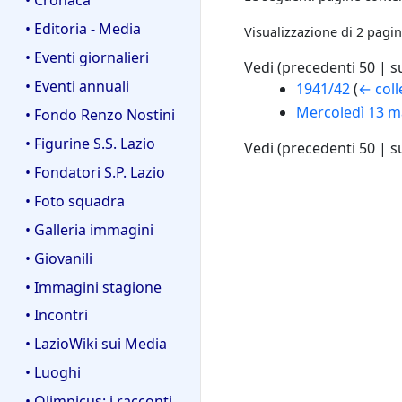
• Editoria - Media
Visualizzazione di 2 pagin
• Eventi giornalieri
Vedi (
precedenti 50
|
s
• Eventi annuali
1941/42
(
← col
Mercoledì 13 ma
• Fondo Renzo Nostini
• Figurine S.S. Lazio
Vedi (
precedenti 50
|
s
• Fondatori S.P. Lazio
• Foto squadra
• Galleria immagini
• Giovanili
• Immagini stagione
• Incontri
• LazioWiki sui Media
• Luoghi
• Olimpicus: i racconti