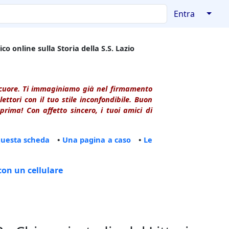
↓
Entra
co online sulla Storia della S.S. Lazio
l cuore. Ti immaginiamo già nel firmamento
ttori con il tuo stile inconfondibile. Buon
rima! Con affetto sincero, i tuoi amici di
questa scheda
•
Una pagina a caso
•
Le
con un cellulare