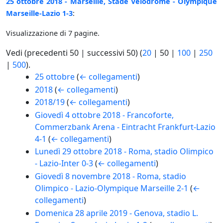
25 ottobre 2018 - Marseille, Stade Vélodrome - Olympique
Marseille-Lazio 1-3
:
Visualizzazione di 7 pagine.
Vedi (
precedenti 50
|
successivi 50
) (
20
|
50
|
100
|
250
|
500
).
25 ottobre
(
← collegamenti
)
2018
(
← collegamenti
)
2018/19
(
← collegamenti
)
Giovedì 4 ottobre 2018 - Francoforte,
Commerzbank Arena - Eintracht Frankfurt-Lazio
4-1
(
← collegamenti
)
Lunedì 29 ottobre 2018 - Roma, stadio Olimpico
- Lazio-Inter 0-3
(
← collegamenti
)
Giovedì 8 novembre 2018 - Roma, stadio
Olimpico - Lazio-Olympique Marseille 2-1
(
←
collegamenti
)
Domenica 28 aprile 2019 - Genova, stadio L.