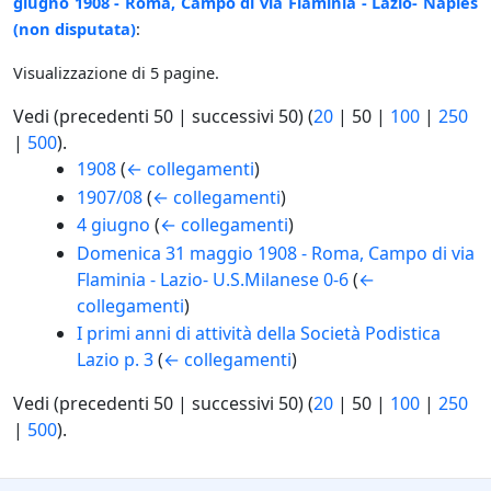
giugno 1908 - Roma, Campo di via Flaminia - Lazio- Naples
(non disputata)
:
Visualizzazione di 5 pagine.
Vedi (
precedenti 50
|
successivi 50
) (
20
|
50
|
100
|
250
|
500
).
1908
(
← collegamenti
)
1907/08
(
← collegamenti
)
4 giugno
(
← collegamenti
)
Domenica 31 maggio 1908 - Roma, Campo di via
Flaminia - Lazio- U.S.Milanese 0-6
(
←
collegamenti
)
I primi anni di attività della Società Podistica
Lazio p. 3
(
← collegamenti
)
Vedi (
precedenti 50
|
successivi 50
) (
20
|
50
|
100
|
250
|
500
).