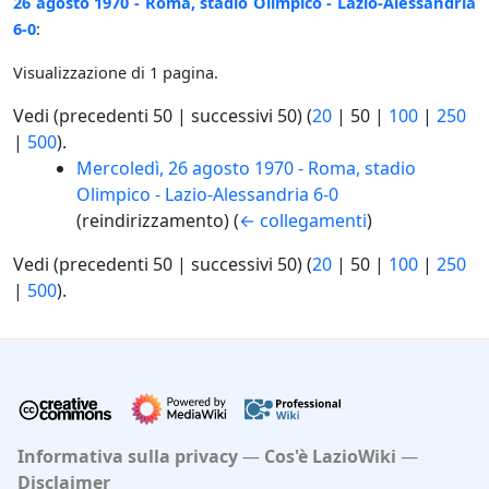
26 agosto 1970 - Roma, stadio Olimpico - Lazio-Alessandria
6-0
:
Visualizzazione di 1 pagina.
Vedi (
precedenti 50
|
successivi 50
) (
20
|
50
|
100
|
250
|
500
).
Mercoledì, 26 agosto 1970 - Roma, stadio
Olimpico - Lazio-Alessandria 6-0
(reindirizzamento)
(
← collegamenti
)
Vedi (
precedenti 50
|
successivi 50
) (
20
|
50
|
100
|
250
|
500
).
Informativa sulla privacy
Cos'è LazioWiki
Disclaimer