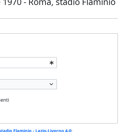
1970 - Roma, stadio Flaminio
enti
adio Flaminio - Lazio-Livorno 4-0
: