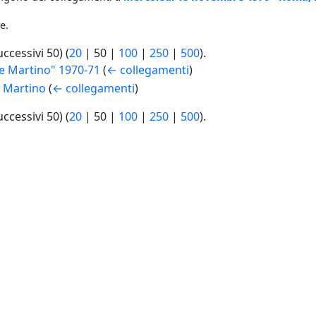
e.
uccessivi 50
) (
20
|
50
|
100
|
250
|
500
).
 Martino" 1970-71
(
← collegamenti
)
 Martino
(
← collegamenti
)
uccessivi 50
) (
20
|
50
|
100
|
250
|
500
).