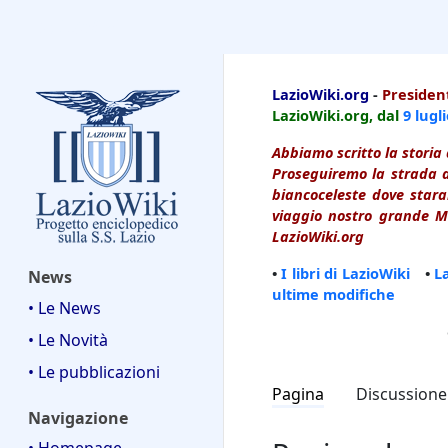
LazioWiki
LazioWiki.org
-
President
LazioWiki.org, dal
9 lugl
Abbiamo scritto la storia 
Proseguiremo la strada d
biancoceleste dove starai
viaggio nostro grande Ma
LazioWiki.org
•
I libri di LazioWiki
•
L
News
ultime modifiche
• Le News
• Le Novità
• Le pubblicazioni
Pagina
Discussione
Navigazione