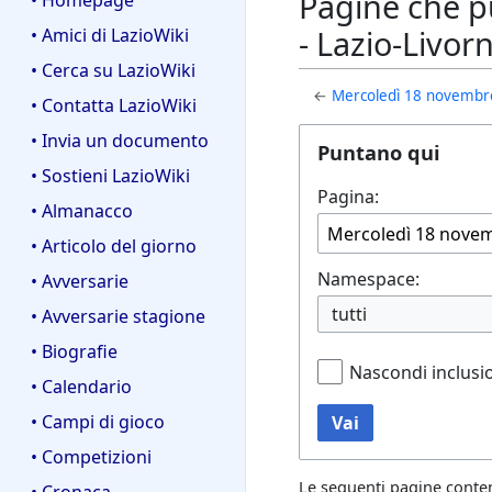
Pagine che p
• Homepage
- Lazio-Livor
• Amici di LazioWiki
• Cerca su LazioWiki
←
Mercoledì 18 novembre 
• Contatta LazioWiki
• Invia un documento
Puntano qui
• Sostieni LazioWiki
Pagina:
• Almanacco
• Articolo del giorno
Namespace:
• Avversarie
tutti
• Avversarie stagione
• Biografie
Nascondi inclusi
• Calendario
• Campi di gioco
Vai
• Competizioni
Le seguenti pagine conte
• Cronaca