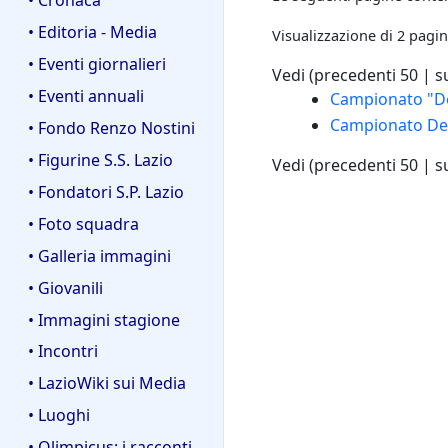
• Editoria - Media
Visualizzazione di 2 pagin
• Eventi giornalieri
Vedi (
precedenti 50
|
s
• Eventi annuali
Campionato "De
Campionato De
• Fondo Renzo Nostini
• Figurine S.S. Lazio
Vedi (
precedenti 50
|
s
• Fondatori S.P. Lazio
• Foto squadra
• Galleria immagini
• Giovanili
• Immagini stagione
• Incontri
• LazioWiki sui Media
• Luoghi
• Olimpicus: i racconti