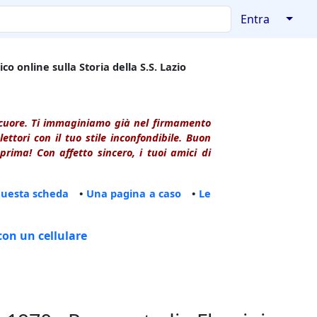
↓
Entra
co online sulla Storia della S.S. Lazio
l cuore. Ti immaginiamo già nel firmamento
ttori con il tuo stile inconfondibile. Buon
rima! Con affetto sincero, i tuoi amici di
questa scheda
•
Una pagina a caso
•
Le
con un cellulare