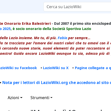
e Onorario Erika Balestrieri
- Dal 2007 il primo sito enciclopedi
io
2025
, è socio onorario della Società Sportiva Lazio
della Lazio insieme. Ma tu, di più.
Fabio
per sempre...
a te tracciata per l'amore dei nostri colori che tu amavi con i
 cercando nuove storie, nuovi elementi da poter raccontare ai le
estro! Guida ancora LazioWiki ovunque tu sia, adesso più di p
azioWiki su Facebook
•
LazioWiki su X
•
Pagine collegate a 
•
Nota per i lettori di LazioWiki.org che accedono al sito 
Azioni
Strumenti