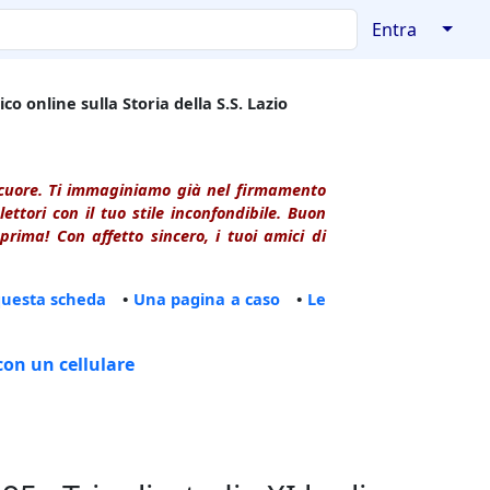
↓
Entra
co online sulla Storia della S.S. Lazio
l cuore. Ti immaginiamo già nel firmamento
ttori con il tuo stile inconfondibile. Buon
rima! Con affetto sincero, i tuoi amici di
questa scheda
•
Una pagina a caso
•
Le
con un cellulare