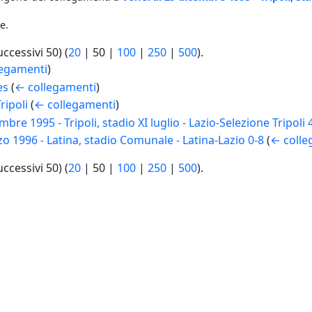
e.
uccessivi 50
) (
20
|
50
|
100
|
250
|
500
).
legamenti
)
es
(
← collegamenti
)
ripoli
(
← collegamenti
)
bre 1995 - Tripoli, stadio XI luglio - Lazio-Selezione Tripoli 
o 1996 - Latina, stadio Comunale - Latina-Lazio 0-8
(
← colle
uccessivi 50
) (
20
|
50
|
100
|
250
|
500
).