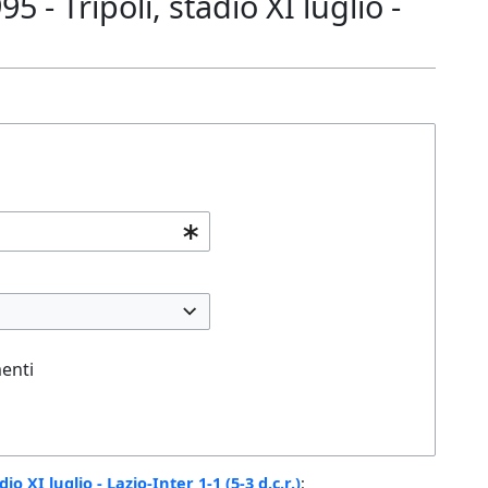
- Tripoli, stadio XI luglio -
enti
o XI luglio - Lazio-Inter 1-1 (5-3 d.c.r.)
: