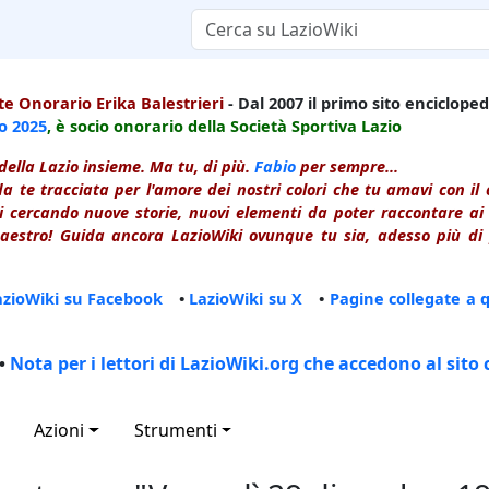
e Onorario Erika Balestrieri
- Dal 2007 il primo sito enciclopedi
io
2025
, è socio onorario della Società Sportiva Lazio
della Lazio insieme. Ma tu, di più.
Fabio
per sempre...
a te tracciata per l'amore dei nostri colori che tu amavi con i
 cercando nuove storie, nuovi elementi da poter raccontare ai le
estro! Guida ancora LazioWiki ovunque tu sia, adesso più di p
azioWiki su Facebook
•
LazioWiki su X
•
Pagine collegate a 
•
Nota per i lettori di LazioWiki.org che accedono al sito 
Azioni
Strumenti