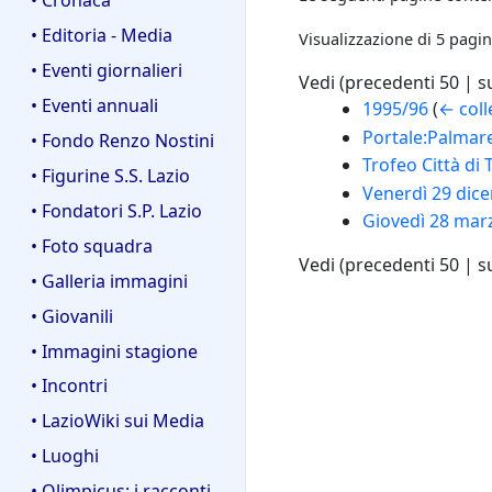
• Editoria - Media
Visualizzazione di 5 pagin
• Eventi giornalieri
Vedi (
precedenti 50
|
s
• Eventi annuali
1995/96
(
← col
Portale:Palmar
• Fondo Renzo Nostini
Trofeo Città di T
• Figurine S.S. Lazio
Venerdì 29 dicem
• Fondatori S.P. Lazio
Giovedì 28 marz
• Foto squadra
Vedi (
precedenti 50
|
s
• Galleria immagini
• Giovanili
• Immagini stagione
• Incontri
• LazioWiki sui Media
• Luoghi
• Olimpicus: i racconti