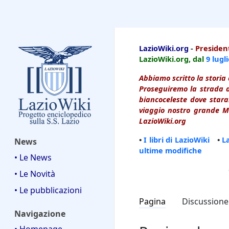
LazioWiki
LazioWiki.org
-
President
LazioWiki.org, dal
9 lugl
Abbiamo scritto la storia 
Proseguiremo la strada d
biancoceleste dove starai
viaggio nostro grande Ma
LazioWiki.org
•
I libri di LazioWiki
•
L
News
ultime modifiche
• Le News
• Le Novità
• Le pubblicazioni
Pagina
Discussione
Navigazione