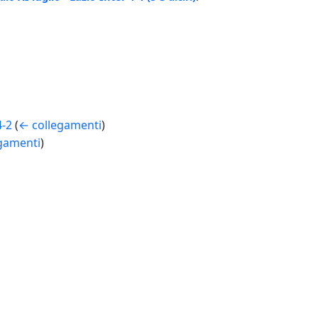
4-2
(
← collegamenti
)
gamenti
)