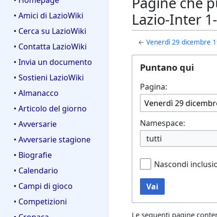
Pagine che pu
• Homepage
Lazio-Inter 1-1
• Amici di LazioWiki
• Cerca su LazioWiki
←
Venerdì 29 dicembre 1995
• Contatta LazioWiki
• Invia un documento
Puntano qui
• Sostieni LazioWiki
Pagina:
• Almanacco
• Articolo del giorno
Namespace:
• Avversarie
tutti
• Avversarie stagione
• Biografie
Nascondi inclusi
• Calendario
• Campi di gioco
Vai
• Competizioni
Le seguenti pagine conte
• Cronaca