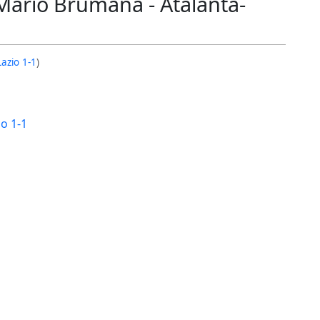
Mario Brumana - Atalanta-
azio 1-1
)
o 1-1