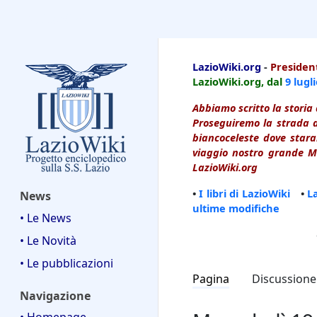
LazioWiki
LazioWiki.org
-
President
LazioWiki.org, dal
9 lugl
Abbiamo scritto la storia 
Proseguiremo la strada d
biancoceleste dove starai
viaggio nostro grande Ma
LazioWiki.org
•
I libri di LazioWiki
•
L
News
ultime modifiche
• Le News
• Le Novità
• Le pubblicazioni
Pagina
Discussione
Navigazione