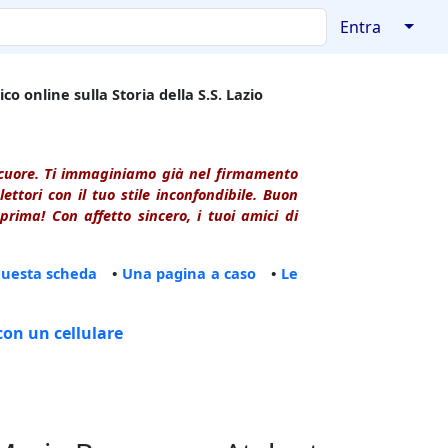
↓
Entra
co online sulla Storia della S.S. Lazio
l cuore. Ti immaginiamo già nel firmamento
ttori con il tuo stile inconfondibile. Buon
rima! Con affetto sincero, i tuoi amici di
questa scheda
•
Una pagina a caso
•
Le
con un cellulare