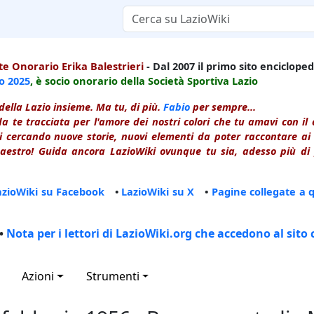
e Onorario Erika Balestrieri
- Dal 2007 il primo sito enciclopedi
io
2025
, è socio onorario della Società Sportiva Lazio
della Lazio insieme. Ma tu, di più.
Fabio
per sempre...
a te tracciata per l'amore dei nostri colori che tu amavi con i
 cercando nuove storie, nuovi elementi da poter raccontare ai le
estro! Guida ancora LazioWiki ovunque tu sia, adesso più di p
azioWiki su Facebook
•
LazioWiki su X
•
Pagine collegate a 
•
Nota per i lettori di LazioWiki.org che accedono al sito 
Azioni
Strumenti