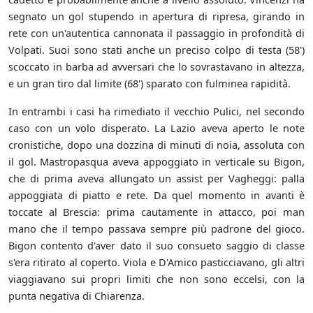
segnato un gol stupendo in apertura di ripresa, girando in
rete con un'autentica cannonata il passaggio in profondità di
Volpati. Suoi sono stati anche un preciso colpo di testa (58')
scoccato in barba ad avversari che lo sovrastavano in altezza,
e un gran tiro dal limite (68') sparato con fulminea rapidità.
In entrambi i casi ha rimediato il vecchio Pulici, nel secondo
caso con un volo disperato. La Lazio aveva aperto le note
cronistiche, dopo una dozzina di minuti di noia, assoluta con
il gol. Mastropasqua aveva appoggiato in verticale su Bigon,
che di prima aveva allungato un assist per Vagheggi: palla
appoggiata di piatto e rete. Da quel momento in avanti è
toccate al Brescia: prima cautamente in attacco, poi man
mano che il tempo passava sempre più padrone del gioco.
Bigon contento d'aver dato il suo consueto saggio di classe
s'era ritirato al coperto. Viola e D'Amico pasticciavano, gli altri
viaggiavano sui propri limiti che non sono eccelsi, con la
punta negativa di Chiarenza.