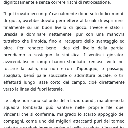
dignitosamente e senza correre rischi di retrocessione.
Il gol trovato ieri un po' casualmente dopo soli dodici minuti
di gioco, avrebbe dovuto permettere al laziali di esprimersi
finalmente su un buon livello di gioco. Invece è stato il
Brescia a dominare nettamente, pur con una manovra
tutt'altro che limpida, fino al recupero dello svantaggio ed
oltre. Per rendere bene l'idea del livello della partita,
prendiamo a sostegno la statistica. I ventisei giocatori
avvicendatisi in campo hanno sbagliato trentasei volte nel
toccare la palla, ma non errori d'appoggio, o passaggi
sbagliati, bensì palle sbucciate o addirittura bucate, o tiri
effettuati lungo l'asse corto del campo, cioè direttamente
verso la linea del fuori laterale.
Le colpe non sono soltanto della Lazio quindi, ma almeno la
squadra lombarda può vantare nelle proprie file quel
Vincenzi che si conferma, malgrado lo scarso appoggio del
compagni, come uno dei migliori attaccanti puri del torneo
cadetto e probabilmente anche a livello assoluto. Vincenzi ha