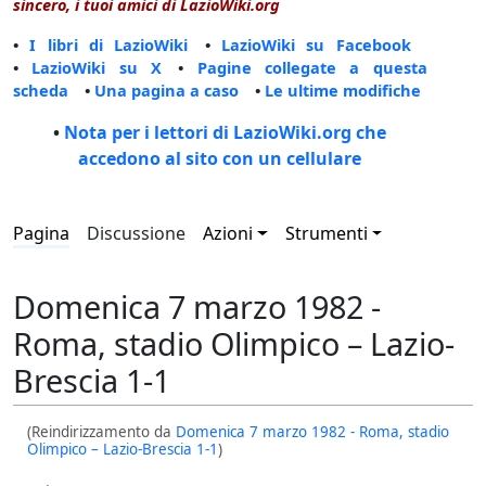
sincero, i tuoi amici di LazioWiki.org
•
I libri di LazioWiki
•
LazioWiki su Facebook
•
LazioWiki su X
•
Pagine collegate a questa
scheda
•
Una pagina a caso
•
Le ultime modifiche
•
Nota per i lettori di LazioWiki.org che
accedono al sito con un cellulare
Pagina
Discussione
Azioni
Strumenti
Domenica 7 marzo 1982 -
Roma, stadio Olimpico – Lazio-
Brescia 1-1
(Reindirizzamento da
Domenica 7 marzo 1982 - Roma, stadio
Olimpico – Lazio-Brescia 1-1
)