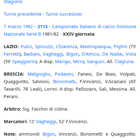
Stagione
Turno precedente
-
Turno successivo
7 marzo
1982
-
2113
-
Campionato Italiano di calcio Divisione
Nazionale Serie B
1981/82 -
XXIV giornata
LAZIO:
Pulici
,
Spinozzi
,
Chiarenza
,
Mastropasqua
,
Pighin
(73'
Ferretti
),
Badiani
,
Vagheggi
,
Bigon
,
D'Amico
,
De Nadai
,
Viola
(59'
Speggiorin
). A disp.
Marigo
,
Mirra
,
Sanguin
. All.
Clagluna
.
BRESCIA:
Malgioglio
,
Podavini
, Fanesi, De Biasi, Volpati,
Quaggiotto, Salvioni,
Bonometti
, F.Vincenzi, V.Graziani (43'
Tavarilli, 78' Leali), Lorini. A disp. Pellizzaro, Sali, Messina. All.
Perani.
Arbitro:
Sig. Facchin di Udine.
Marcatori:
12'
Vagheggi
, 52' F.Vincenzi.
Note:
ammoniti
Bigon
, Vincenzi, Bonometti e Quaggiotto.