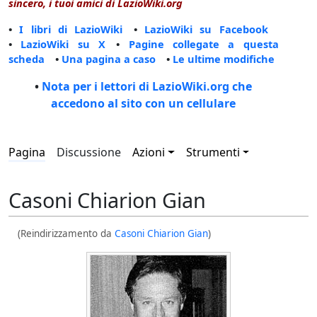
sincero, i tuoi amici di LazioWiki.org
•
I libri di LazioWiki
•
LazioWiki su Facebook
•
LazioWiki su X
•
Pagine collegate a questa
scheda
•
Una pagina a caso
•
Le ultime modifiche
•
Nota per i lettori di LazioWiki.org che
accedono al sito con un cellulare
Pagina
Discussione
Azioni
Strumenti
Casoni Chiarion Gian
(Reindirizzamento da
Casoni Chiarion Gian
)