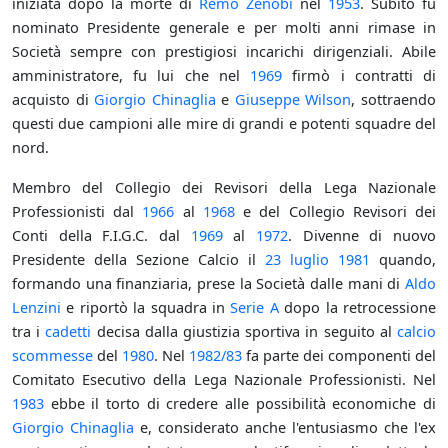
iniziata dopo la morte di
Remo Zenobi
nel
1953
. Subito fu
nominato Presidente generale e per molti anni rimase in
Società sempre con prestigiosi incarichi dirigenziali. Abile
amministratore, fu lui che nel
1969
firmò i contratti di
acquisto di
Giorgio Chinaglia
e
Giuseppe Wilson
, sottraendo
questi due campioni alle mire di grandi e potenti squadre del
nord.
Membro del Collegio dei Revisori della Lega Nazionale
Professionisti dal
1966
al
1968
e del Collegio Revisori dei
Conti della F.I.G.C. dal
1969
al
1972
. Divenne di nuovo
Presidente della Sezione Calcio il
23 luglio
1981
quando,
formando una finanziaria, prese la Società dalle mani di
Aldo
Lenzini
e riportò la squadra in
Serie A
dopo la retrocessione
tra i
cadetti
decisa dalla giustizia sportiva in seguito al
calcio
scommesse
del
1980
. Nel
1982/83
fa parte dei componenti del
Comitato Esecutivo della Lega Nazionale Professionisti. Nel
1983
ebbe il torto di credere alle possibilità economiche di
Giorgio Chinaglia
e, considerato anche l'entusiasmo che l'ex