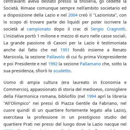
centravanti aveva destato presso la tifoseria, gli cedette la
Società. Rimase comunque sempre nell'ambito societario ed
a disposizione della Lazio e nel
2004
creò il "Lazionista", con
lo scopo di trovare parte dei liquidi per poter iscrivere la
società al
campionato
dopo il crac di
Sergio Cragnotti
.
L'iniziativa portò 1 milione e mezzo di euro nelle casse sociali.
La grande passione di Casoni per la Lazio è testimoniata
anche dal fatto che nel
1951
fondò insieme a Renato
Marsicola, la sezione
Pallavolo
di cui fu prima Vicepresidente
e poi Presidente e nel
1992
la sezione
Pallamano
che, sotto la
sua presidenza, sfiorò lo
scudetto
.
Uomo di ampia cultura (era laureato in Economia e
Commercio), appassionato di storia del medioevo, consigliere
della Filarmonica romana, bibliofilo (nel
1994
aprì la libreria
"All'Olimpico" nei pressi di Piazza Gentile da Fabriano, nel
cuore quindi di un quartiere fortemente legato alla Lazio),
esercitava la professione in un prestigioso studio del
quartiere Prati nei pressi del luogo dove la Lazio nacque nel