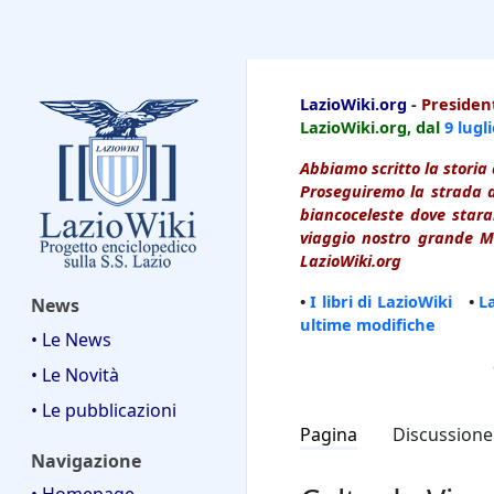
LazioWiki
LazioWiki.org
-
President
LazioWiki.org, dal
9 lugl
Abbiamo scritto la storia 
Proseguiremo la strada d
biancoceleste dove starai
viaggio nostro grande Ma
LazioWiki.org
•
I libri di LazioWiki
•
L
News
ultime modifiche
• Le News
• Le Novità
• Le pubblicazioni
Pagina
Discussione
Navigazione