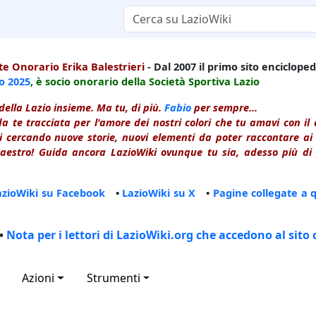
e Onorario Erika Balestrieri
- Dal 2007 il primo sito enciclopedi
io
2025
, è socio onorario della Società Sportiva Lazio
della Lazio insieme. Ma tu, di più.
Fabio
per sempre...
a te tracciata per l'amore dei nostri colori che tu amavi con i
 cercando nuove storie, nuovi elementi da poter raccontare ai le
estro! Guida ancora LazioWiki ovunque tu sia, adesso più di p
azioWiki su Facebook
•
LazioWiki su X
•
Pagine collegate a 
•
Nota per i lettori di LazioWiki.org che accedono al sito 
Azioni
Strumenti