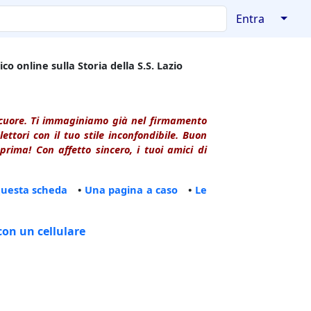
↓
Entra
co online sulla Storia della S.S. Lazio
l cuore. Ti immaginiamo già nel firmamento
ttori con il tuo stile inconfondibile. Buon
rima! Con affetto sincero, i tuoi amici di
questa scheda
•
Una pagina a caso
•
Le
con un cellulare