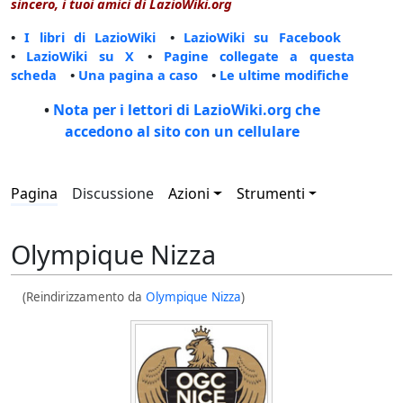
sincero, i tuoi amici di LazioWiki.org
•
I libri di LazioWiki
•
LazioWiki su Facebook
•
LazioWiki su X
•
Pagine collegate a questa
scheda
•
Una pagina a caso
•
Le ultime modifiche
•
Nota per i lettori di LazioWiki.org che
accedono al sito con un cellulare
Pagina
Discussione
Azioni
Strumenti
Olympique Nizza
(Reindirizzamento da
Olympique Nizza
)