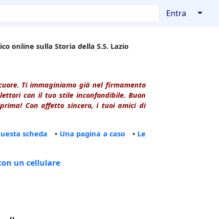
↓
Entra
co online sulla Storia della S.S. Lazio
l cuore. Ti immaginiamo già nel firmamento
ttori con il tuo stile inconfondibile. Buon
rima! Con affetto sincero, i tuoi amici di
questa scheda
•
Una pagina a caso
•
Le
con un cellulare