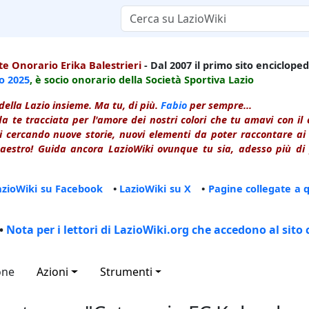
e Onorario Erika Balestrieri
- Dal 2007 il primo sito enciclopedi
io
2025
, è socio onorario della Società Sportiva Lazio
della Lazio insieme. Ma tu, di più.
Fabio
per sempre...
a te tracciata per l'amore dei nostri colori che tu amavi con i
 cercando nuove storie, nuovi elementi da poter raccontare ai le
estro! Guida ancora LazioWiki ovunque tu sia, adesso più di p
azioWiki su Facebook
•
LazioWiki su X
•
Pagine collegate a 
•
Nota per i lettori di LazioWiki.org che accedono al sito 
one
Azioni
Strumenti