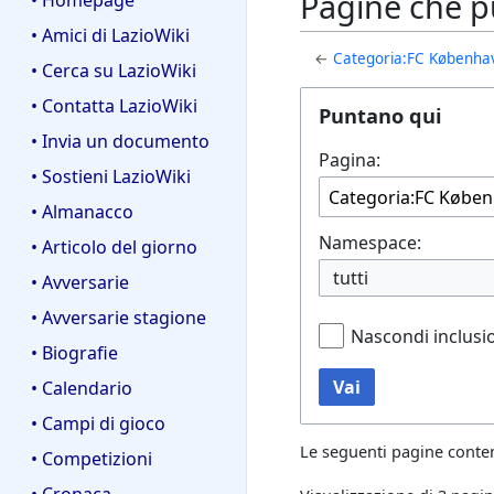
Pagine che p
• Homepage
• Amici di LazioWiki
←
Categoria:FC Københa
• Cerca su LazioWiki
• Contatta LazioWiki
Puntano qui
• Invia un documento
Pagina:
• Sostieni LazioWiki
• Almanacco
Namespace:
• Articolo del giorno
tutti
• Avversarie
• Avversarie stagione
Nascondi inclusi
• Biografie
Vai
• Calendario
• Campi di gioco
Le seguenti pagine conte
• Competizioni
• Cronaca