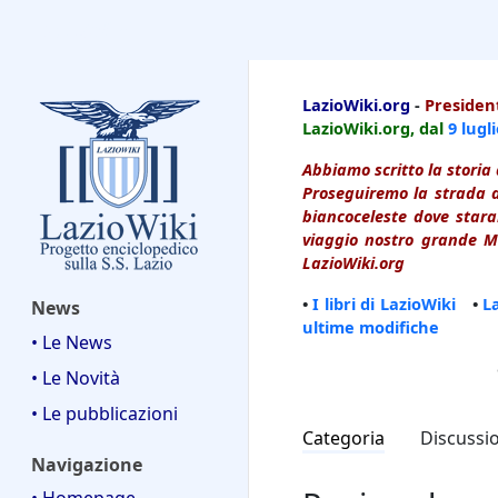
LazioWiki
LazioWiki.org
-
President
LazioWiki.org, dal
9 lugl
Abbiamo scritto la storia 
Proseguiremo la strada d
biancoceleste dove starai
viaggio nostro grande Ma
LazioWiki.org
•
I libri di LazioWiki
•
L
News
ultime modifiche
• Le News
• Le Novità
• Le pubblicazioni
Categoria
Discussi
Navigazione