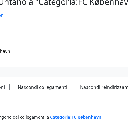
untano a "Categoria:FC Københa
vn
oni
Nascondi collegamenti
Nascondi reindirizzam
ngono dei collegamenti a
Categoria:FC København
: