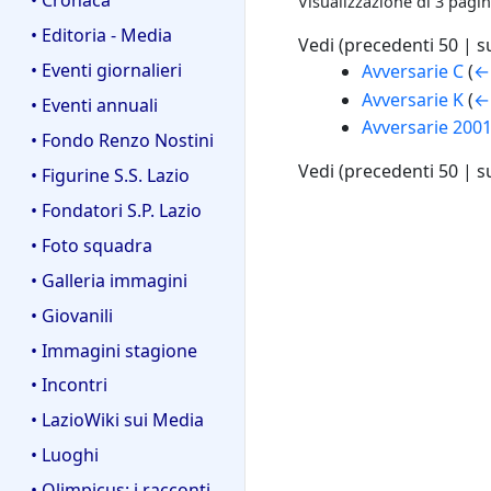
Visualizzazione di 3 pagin
• Editoria - Media
Vedi (
precedenti 50
|
s
• Eventi giornalieri
Avversarie C
(
←
Avversarie K
(
←
• Eventi annuali
Avversarie 200
• Fondo Renzo Nostini
Vedi (
precedenti 50
|
s
• Figurine S.S. Lazio
• Fondatori S.P. Lazio
• Foto squadra
• Galleria immagini
• Giovanili
• Immagini stagione
• Incontri
• LazioWiki sui Media
• Luoghi
• Olimpicus: i racconti