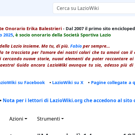
e Onorario Erika Balestrieri
- Dal 2007 il primo sito enciclopedi
io
2025
, è socio onorario della Società Sportiva Lazio
della Lazio insieme. Ma tu, di più.
Fabio
per sempre...
a te tracciata per l'amore dei nostri colori che tu amavi con i
 cercando nuove storie, nuovi elementi da poter raccontare ai le
estro! Guida ancora LazioWiki ovunque tu sia, adesso più di p
azioWiki su Facebook
•
LazioWiki su X
•
Pagine collegate a 
•
Nota per i lettori di LazioWiki.org che accedono al sito 
Azioni
Strumenti