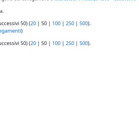
a.
uccessivi 50
) (
20
|
50
|
100
|
250
|
500
).
legamenti
)
uccessivi 50
) (
20
|
50
|
100
|
250
|
500
).