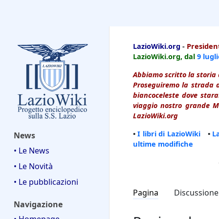
LazioWiki
LazioWiki.org
-
President
LazioWiki.org, dal
9 lugl
Abbiamo scritto la storia 
Proseguiremo la strada d
biancoceleste dove starai
viaggio nostro grande Ma
LazioWiki.org
•
I libri di LazioWiki
•
L
News
ultime modifiche
• Le News
• Le Novità
• Le pubblicazioni
Pagina
Discussione
Navigazione