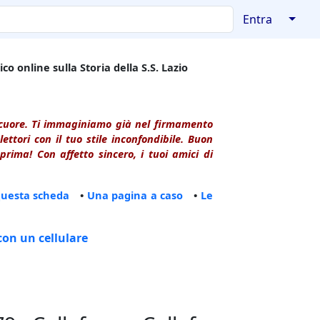
↓
Entra
co online sulla Storia della S.S. Lazio
l cuore. Ti immaginiamo già nel firmamento
ttori con il tuo stile inconfondibile. Buon
rima! Con affetto sincero, i tuoi amici di
questa scheda
•
Una pagina a caso
•
Le
con un cellulare