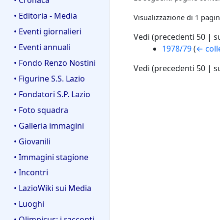
• Editoria - Media
Visualizzazione di 1 pagin
• Eventi giornalieri
Vedi (
precedenti 50
|
s
• Eventi annuali
1978/79
(
← col
• Fondo Renzo Nostini
Vedi (
precedenti 50
|
s
• Figurine S.S. Lazio
• Fondatori S.P. Lazio
• Foto squadra
• Galleria immagini
• Giovanili
• Immagini stagione
• Incontri
• LazioWiki sui Media
• Luoghi
• Olimpicus: i racconti