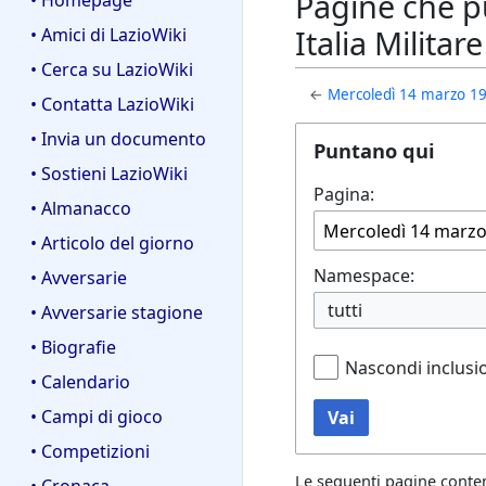
Pagine che pu
• Homepage
Italia Militare
• Amici di LazioWiki
• Cerca su LazioWiki
←
Mercoledì 14 marzo 1979
• Contatta LazioWiki
• Invia un documento
Puntano qui
• Sostieni LazioWiki
Pagina:
• Almanacco
• Articolo del giorno
Namespace:
• Avversarie
tutti
• Avversarie stagione
• Biografie
Nascondi inclusi
• Calendario
• Campi di gioco
Vai
• Competizioni
Le seguenti pagine conte
• Cronaca