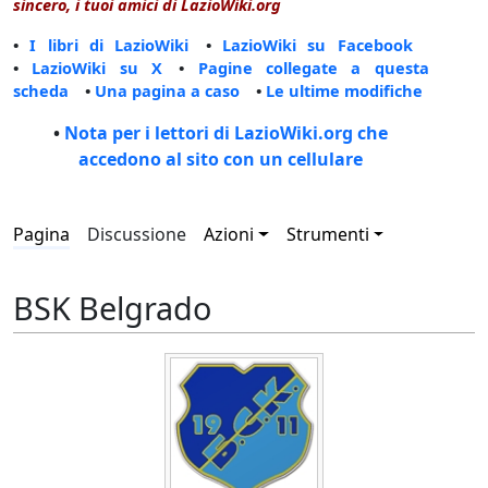
sincero, i tuoi amici di LazioWiki.org
•
I libri di LazioWiki
•
LazioWiki su Facebook
•
LazioWiki su X
•
Pagine collegate a questa
scheda
•
Una pagina a caso
•
Le ultime modifiche
•
Nota per i lettori di LazioWiki.org che
accedono al sito con un cellulare
Pagina
Discussione
Azioni
Strumenti
BSK Belgrado