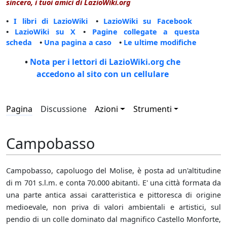
sincero, i tuoi amici di LazioWiki.org
•
I libri di LazioWiki
•
LazioWiki su Facebook
•
LazioWiki su X
•
Pagine collegate a questa
scheda
•
Una pagina a caso
•
Le ultime modifiche
•
Nota per i lettori di LazioWiki.org che
accedono al sito con un cellulare
Pagina
Discussione
Azioni
Strumenti
Campobasso
Campobasso, capoluogo del Molise, è posta ad un'altitudine
di m 701 s.l.m. e conta 70.000 abitanti. E' una città formata da
una parte antica assai caratteristica e pittoresca di origine
medioevale, non priva di valori ambientali e artistici, sul
pendio di un colle dominato dal magnifico Castello Monforte,