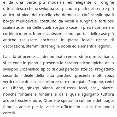
e da una parte più moderna ed elegante di origine
ottocentesca che si sviluppa sul piano ai piedi del centro più
antico. Ai piedi del castello che domina la città si sviluppa il
borgo medioevale, costituito da vicoli e lunghe e tortuose
scalinate, ai lati delle quali sorgono case in pietra con ameni
cortiletti interni. Interessantissimi sono i portali delle case più
antiche realizzate anch'esse in pietra locale ricche di
decorazioni, stemmi di famiglie nobili ed elementi allegorici.
La città ottocentesca, denominato centro storico murattiano,
si estende in piano e presenta le caratteristiche tipiche dello
sviluppo urbanistico tipico di quel periodo storico. Progettato
secondo l'ideale della città giardino, presenta molti spazi
verdi ricche di essenze arboree rare e pregiate (Sequoie, cedri
del Libano, ginkgo biloba, abeti rossi, lecci, ecc.), piazze,
nonché fontane e fontanelle dalla quale sgorgano tutt'ora
acque fresche e pure. Ottime le specialità culinarie del luogo,
famoso anche per le vecchie officine in cui si forgiano i
coltelli.