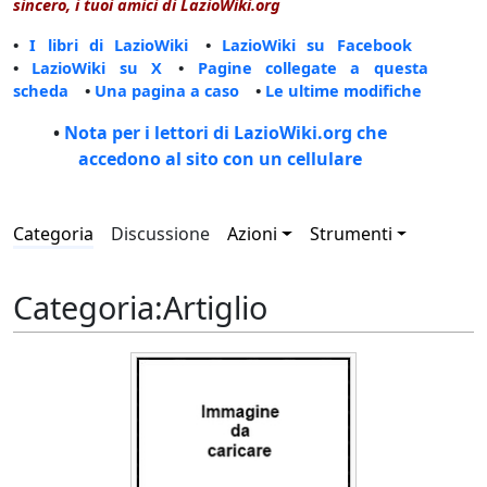
sincero, i tuoi amici di LazioWiki.org
•
I libri di LazioWiki
•
LazioWiki su Facebook
•
LazioWiki su X
•
Pagine collegate a questa
scheda
•
Una pagina a caso
•
Le ultime modifiche
•
Nota per i lettori di LazioWiki.org che
accedono al sito con un cellulare
Categoria
Discussione
Azioni
Strumenti
Categoria
:
Artiglio