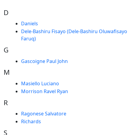
D
Daniels
Dele-Bashiru Fisayo (Dele-Bashiru Oluwafisayo
Faruq)
G
Gascoigne Paul John
M
Masiello Luciano
Morrison Ravel Ryan
R
Ragonese Salvatore
Richards
S