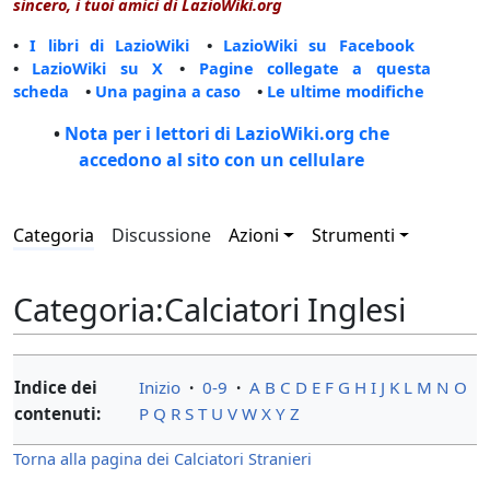
sincero, i tuoi amici di LazioWiki.org
•
I libri di LazioWiki
•
LazioWiki su Facebook
•
LazioWiki su X
•
Pagine collegate a questa
scheda
•
Una pagina a caso
•
Le ultime modifiche
•
Nota per i lettori di LazioWiki.org che
accedono al sito con un cellulare
Categoria
Discussione
Azioni
Strumenti
Categoria
:
Calciatori Inglesi
Indice dei
Inizio
·
0-9
·
A
B
C
D
E
F
G
H
I
J
K
L
M
N
O
contenuti:
P
Q
R
S
T
U
V
W
X
Y
Z
Torna alla pagina dei Calciatori Stranieri