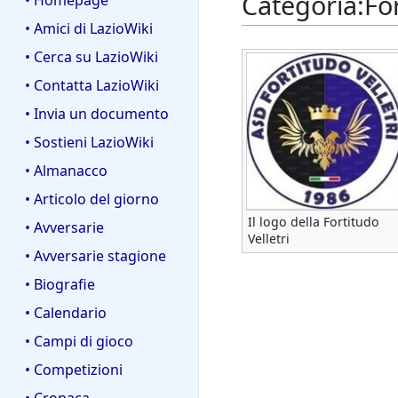
Categoria
:
For
• Homepage
• Amici di LazioWiki
• Cerca su LazioWiki
• Contatta LazioWiki
• Invia un documento
• Sostieni LazioWiki
• Almanacco
• Articolo del giorno
Il logo della Fortitudo
• Avversarie
Velletri
• Avversarie stagione
• Biografie
• Calendario
• Campi di gioco
• Competizioni
• Cronaca