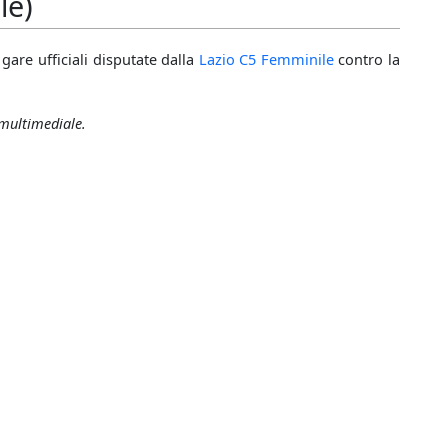
le)
gare ufficiali disputate dalla
Lazio C5 Femminile
contro la
 multimediale.