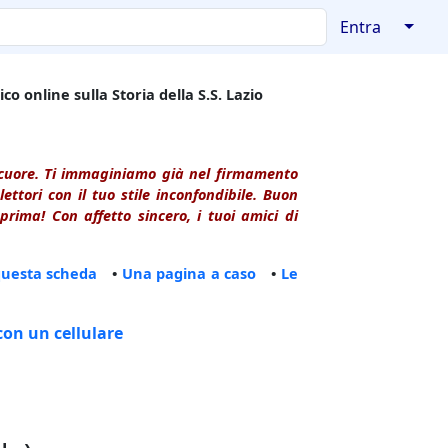
↓
Entra
co online sulla Storia della S.S. Lazio
l cuore. Ti immaginiamo già nel firmamento
ttori con il tuo stile inconfondibile. Buon
rima! Con affetto sincero, i tuoi amici di
questa scheda
•
Una pagina a caso
•
Le
con un cellulare