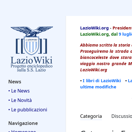
LazioWiki
LazioWiki.org
-
President
LazioWiki.org, dal
9 lugl
Abbiamo scritto la storia 
Proseguiremo la strada d
biancoceleste dove starai
viaggio nostro grande Ma
LazioWiki.org
•
I libri di LazioWiki
•
L
News
ultime modifiche
• Le News
• Le Novità
• Le pubblicazioni
Categoria
Discussi
Navigazione