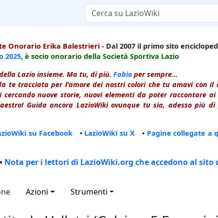
e Onorario Erika Balestrieri
- Dal 2007 il primo sito enciclopedi
io
2025
, è socio onorario della Società Sportiva Lazio
della Lazio insieme. Ma tu, di più.
Fabio
per sempre...
a te tracciata per l'amore dei nostri colori che tu amavi con i
 cercando nuove storie, nuovi elementi da poter raccontare ai le
estro! Guida ancora LazioWiki ovunque tu sia, adesso più di p
azioWiki su Facebook
•
LazioWiki su X
•
Pagine collegate a 
•
Nota per i lettori di LazioWiki.org che accedono al sito 
one
Azioni
Strumenti