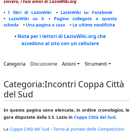
sincero, i tuoi amici di LazioWiki.org
•
I libri di LazioWiki
•
LazioWiki su Facebook
•
LazioWiki su X
•
Pagine collegate a questa
scheda
•
Una pagina a caso
•
Le ultime modifiche
•
Nota per i lettori di LazioWiki.org che
accedono al sito con un cellulare
Categoria
Discussione
Azioni
Strumenti
Categoria
:
Incontri Coppa Città
del Sud
In questa pagina sono elencate, in ordine cronologico, le
gare disputate dalla S.S. Lazio in
Coppa Città del Sud
.
La
Coppa Città del Sud
-
Torna al portale delle Competizioni