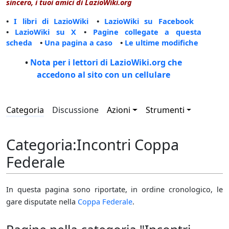
sincero, i tuoi amici di LazioWiki.org
•
I libri di LazioWiki
•
LazioWiki su Facebook
•
LazioWiki su X
•
Pagine collegate a questa
scheda
•
Una pagina a caso
•
Le ultime modifiche
•
Nota per i lettori di LazioWiki.org che
accedono al sito con un cellulare
Categoria
Discussione
Azioni
Strumenti
Categoria
:
Incontri Coppa
Federale
In questa pagina sono riportate, in ordine cronologico, le
gare disputate nella
Coppa Federale
.