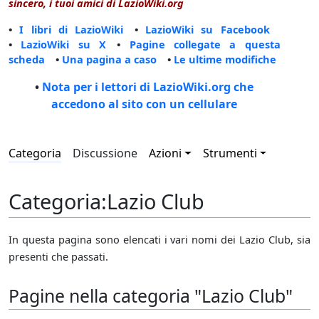
sincero, i tuoi amici di LazioWiki.org
•
I libri di LazioWiki
•
LazioWiki su Facebook
•
LazioWiki su X
•
Pagine collegate a questa
scheda
•
Una pagina a caso
•
Le ultime modifiche
•
Nota per i lettori di LazioWiki.org che
accedono al sito con un cellulare
Categoria
Discussione
Azioni
Strumenti
Categoria
:
Lazio Club
In questa pagina sono elencati i vari nomi dei Lazio Club, sia
presenti che passati.
Pagine nella categoria "Lazio Club"