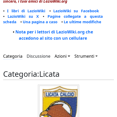
sincero, i tuoi amici di LazioWiki.org
•
I libri di LazioWiki
•
LazioWiki su Facebook
•
LazioWiki su X
•
Pagine collegate a questa
scheda
•
Una pagina a caso
•
Le ultime modifiche
•
Nota per i lettori di LazioWiki.org che
accedono al sito con un cellulare
Categoria
Discussione
Azioni
Strumenti
Categoria
:
Licata