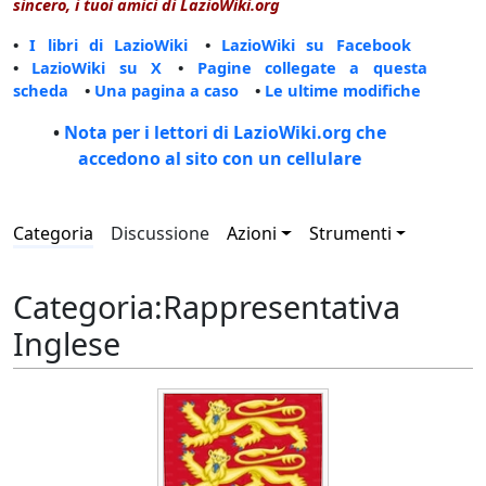
sincero, i tuoi amici di LazioWiki.org
•
I libri di LazioWiki
•
LazioWiki su Facebook
•
LazioWiki su X
•
Pagine collegate a questa
scheda
•
Una pagina a caso
•
Le ultime modifiche
•
Nota per i lettori di LazioWiki.org che
accedono al sito con un cellulare
Categoria
Discussione
Azioni
Strumenti
Categoria
:
Rappresentativa
Inglese