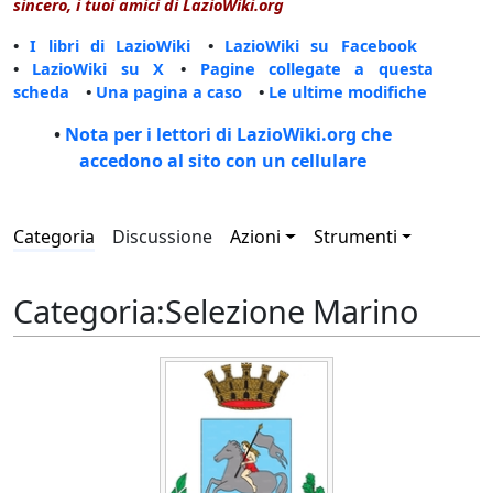
sincero, i tuoi amici di LazioWiki.org
•
I libri di LazioWiki
•
LazioWiki su Facebook
•
LazioWiki su X
•
Pagine collegate a questa
scheda
•
Una pagina a caso
•
Le ultime modifiche
•
Nota per i lettori di LazioWiki.org che
accedono al sito con un cellulare
Categoria
Discussione
Azioni
Strumenti
Categoria
:
Selezione Marino