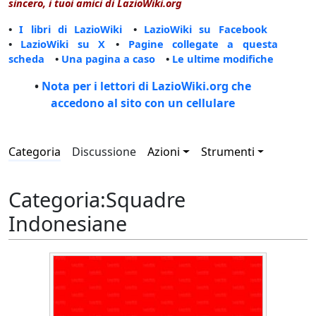
sincero, i tuoi amici di LazioWiki.org
•
I libri di LazioWiki
•
LazioWiki su Facebook
•
LazioWiki su X
•
Pagine collegate a questa
scheda
•
Una pagina a caso
•
Le ultime modifiche
•
Nota per i lettori di LazioWiki.org che
accedono al sito con un cellulare
Categoria
Discussione
Azioni
Strumenti
Categoria
:
Squadre
Indonesiane