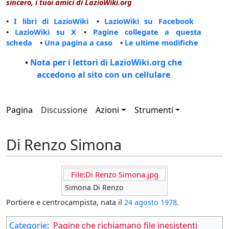
sincero, i tuoi amici di LazioWiki.org
•
I libri di LazioWiki
•
LazioWiki su Facebook
•
LazioWiki su X
•
Pagine collegate a questa
scheda
•
Una pagina a caso
•
Le ultime modifiche
•
Nota per i lettori di LazioWiki.org che
accedono al sito con un cellulare
Pagina
Discussione
Azioni
Strumenti
Di Renzo Simona
File:Di Renzo Simona.jpg
Simona Di Renzo
Portiere e centrocampista, nata il
24 agosto
1978
.
Categorie
:
Pagine che richiamano file inesistenti