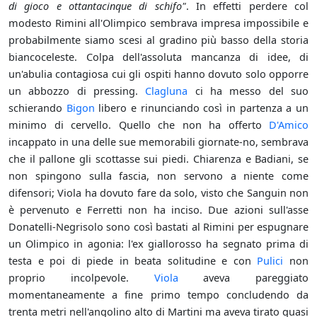
di gioco e ottantacinque di schifo"
. In effetti perdere col
modesto Rimini all'Olimpico sembrava impresa impossibile e
probabilmente siamo scesi al gradino più basso della storia
biancoceleste. Colpa dell'assoluta mancanza di idee, di
un'abulia contagiosa cui gli ospiti hanno dovuto solo opporre
un abbozzo di pressing.
Clagluna
ci ha messo del suo
schierando
Bigon
libero e rinunciando così in partenza a un
minimo di cervello. Quello che non ha offerto
D'Amico
incappato in una delle sue memorabili giornate-no, sembrava
che il pallone gli scottasse sui piedi. Chiarenza e Badiani, se
non spingono sulla fascia, non servono a niente come
difensori; Viola ha dovuto fare da solo, visto che Sanguin non
è pervenuto e Ferretti non ha inciso. Due azioni sull'asse
Donatelli-Negrisolo sono così bastati al Rimini per espugnare
un Olimpico in agonia: l'ex giallorosso ha segnato prima di
testa e poi di piede in beata solitudine e con
Pulici
non
proprio incolpevole.
Viola
aveva pareggiato
momentaneamente a fine primo tempo concludendo da
trenta metri nell'angolino alto di Martini ma aveva tirato quasi