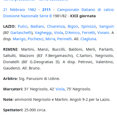
21 febbraio
1982
-
2111
-
Campionato Italiano di calcio
Divisione Nazionale Serie B
1981/82 -
XXII giornata
LAZIO:
Pulici
,
Badiani
,
Chiarenza
,
Bigon
,
Spinozzi
,
Sanguin
(80'
Garlaschelli
),
Vagheggi
,
Viola
,
D'Amico
,
Ferretti
,
Viviani
. A
disp.
Marigo
,
Pochesci
,
Mirra
,
Perinelli
. All.
Clagluna
.
RIMINI:
Martini, Manzi, Buccilli, Baldoni, Merli, Parlanti,
Saltutti, Mazzoni (83' F.Bergamaschi), C.Sartori, Negrisolo,
Donatelli (80' G.Deogratias II). A disp. Petrovic, Valentino,
Gaudenzi. All. Bruno.
Arbitro:
Sig. Parussini di Udine.
Marcatori:
31' Negrisolo, 42'
Viola
, 75' Negrisolo.
Note:
ammoniti Negrisolo e Martini. Angoli 9-2 per la Lazio.
Spettatori:
25.000 circa.